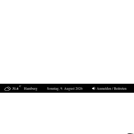
C
Hamburg
Sonntag, 9. August 2026
Anmelden / Beitreten
31.6
Sucht Putin den Casus belli mit Deutschland?