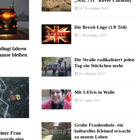
„SOL 735“ Rover Curiosity
24. November 2015
Die Brexit-Lüge (1/8 Teil)
3. November 2019
dingt fahren
hause bleiben
Die Straße radikalisiert jeden
Tag ein Stückchen mehr
26. Oktober 2015
Mit S-Elvis in Walle
18. April 2011
Grube Frankenholz- ein
kulturelles Kleinod erwacht
einer Frau
zu neuem Leben
 wurde eine