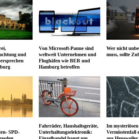
ei,
Von Microsoft-Panne sind
Wer nicht unbe
achtung und
weltweit Unternehmen und
muss, sollte Zu
versprechen
Flughäfen wie BER und
burg
Hamburg betroffen
Fahrräder, Haushaltsgeräte,
Im mysteriösen
ten- SPD-
Unterhaltungselektronik:
Vermisstenfall 
Dresden
Einzelhandel bangt um
aus Heusweiler