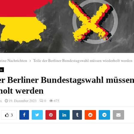
eine Nachrichten
Teile der Berliner Bundestagswahl müssen wiederholt werden
en
der Berliner Bundestagswahl müsse
holt werden
es
19. Dezember 2023
0
675
3