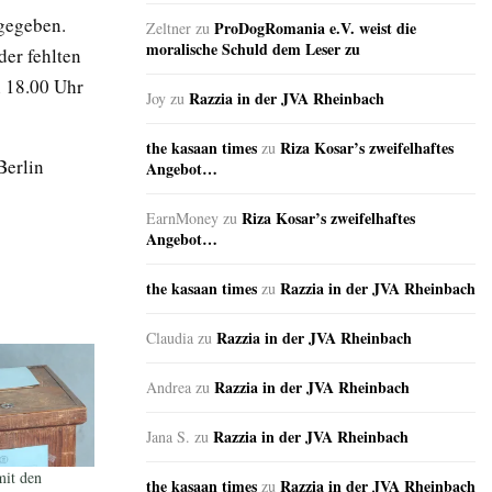
 gegeben.
ProDogRomania e.V. weist die
Zeltner
zu
moralische Schuld dem Leser zu
der fehlten
h 18.00 Uhr
Razzia in der JVA Rheinbach
Joy
zu
the kasaan times
Riza Kosar’s zweifelhaftes
zu
Berlin
Angebot…
Riza Kosar’s zweifelhaftes
EarnMoney
zu
Angebot…
the kasaan times
Razzia in der JVA Rheinbach
zu
Razzia in der JVA Rheinbach
Claudia
zu
Razzia in der JVA Rheinbach
Andrea
zu
Razzia in der JVA Rheinbach
Jana S.
zu
mit den
the kasaan times
Razzia in der JVA Rheinbach
zu