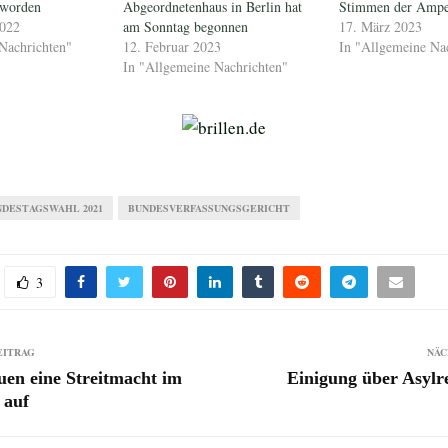
t worden
Abgeordnetenhaus in Berlin hat
Stimmen der Ampel
2022
am Sonntag begonnen
17. März 2023
Nachrichten"
12. Februar 2023
In "Allgemeine Na
In "Allgemeine Nachrichten"
NDESTAGSWAHL 2021
BUNDESVERFASSUNGSGERICHT
3
EITRAG
NÄC
en eine Streitmacht im
Einigung über Asylr
 auf