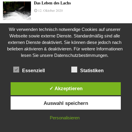
Das Leben des Lachs
12. Oktober 2020
Wir verwenden technisch notwendige Cookies auf unserer
Die Geschichte der Kubushäuser
Webseite sowie externe Dienste. Standardmäßig sind alle
9. Juli 2018
externen Dienste deaktiviert. Sie können diese jedoch nach
belieben aktivieren & deaktivieren. Für weitere Informationen
lesen Sie unsere Datenschutzbestimmungen.
Was ist denn das? -Mars „SOL 735“ Rover Curiosity
Essenziell
Statistiken
24. November 2015
✓ Akzeptieren
Die Brexit-Lüge (1/8 Teil)
Diese Website verwendet Cookies. Durch die weitere Nutzung dieser
3. November 2019
Auswahl speichern
Website stimmst du der Verwendung von Cookies zu.
IN ORDNUNG
Personalisieren
Die Straße radikalisiert jeden Tag ein Stückchen
mehr