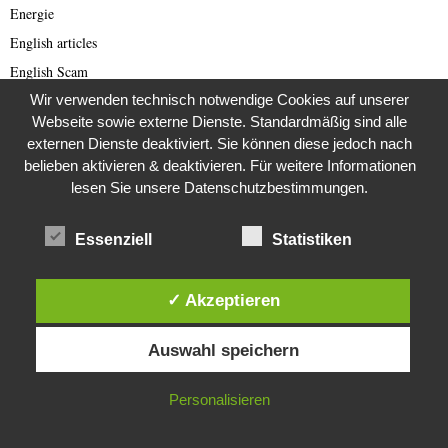
Energie
English articles
English Scam
Wir verwenden technisch notwendige Cookies auf unserer
Europa
Webseite sowie externe Dienste. Standardmäßig sind alle
Fake Barrister
externen Dienste deaktiviert. Sie können diese jedoch nach
Fastfood
belieben aktivieren & deaktivieren. Für weitere Informationen
Fauna
lesen Sie unsere Datenschutzbestimmungen.
Featured
Essenziell
Statistiken
Fernsehen
Film
✓ Akzeptieren
Filmproduktion
Diese Website verwendet Cookies. Durch die weitere Nutzung dieser
Fledermäuse
Auswahl speichern
Website stimmst du der Verwendung von Cookies zu.
Flora und Fauna
Flüchtlinge
IN ORDNUNG
Personalisieren
Frankreich