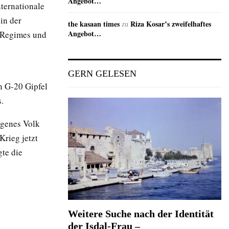
Angebot…
nternationale
in der
the kasaan times
Riza Kosar’s zweifelhaftes
zu
Angebot…
n Regimes und
GERN GELESEN
n G-20 Gipfel
.
igenes Volk
Krieg jetzt
gte die
Weitere Suche nach der Identität
der Isdal-Frau –