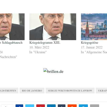
er Schlagabtausch
Kriegstelegramm XIII.
Kriegsgetöse
10. März 2022
17. Januar 2022
24
In "Ukraine"
In "Allgemeine Na
Nachrichten"
G20-TREFFEN
RIO DE JANEIRO
SERGEI WIKTOROWITSCH LAWROW
UKRAI