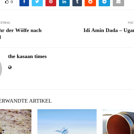
0
EITRAG
NÄC
hr der Wölfe nach
Idi Amin Dada – Uga
d
the kasaan times
RWANDTE ARTIKEL