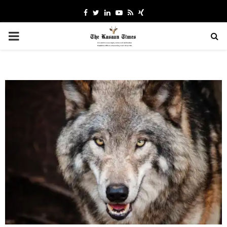
Facebook
Twitter
Linkedin
Youtube
Rss
Xing
PRIMARY
MENU