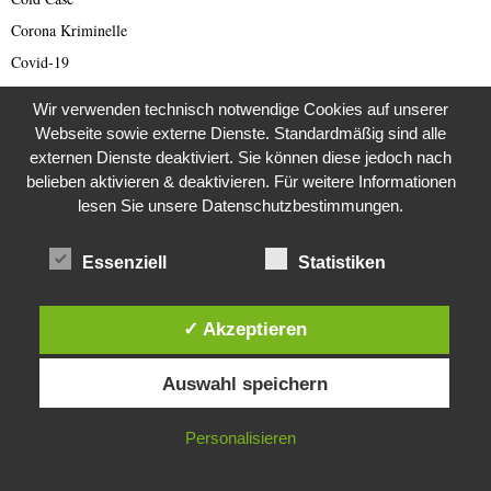
Corona Kriminelle
Covid-19
Damals
Wir verwenden technisch notwendige Cookies auf unserer
Darknet Reporter
Webseite sowie externe Dienste. Standardmäßig sind alle
Dating Scam
externen Dienste deaktiviert. Sie können diese jedoch nach
belieben aktivieren & deaktivieren. Für weitere Informationen
DDR
lesen Sie unsere Datenschutzbestimmungen.
Der Darknetreporter
Deutsche Politik
Essenziell
Statistiken
Deutschland
Diabetes
✓ Akzeptieren
Die Stem van die Apartheid
Diese Website verwendet Cookies. Durch die weitere Nutzung dieser
Dokumentationen
Auswahl speichern
Website stimmst du der Verwendung von Cookies zu.
Editor's Picks
IN ORDNUNG
Personalisieren
Energie
English articles