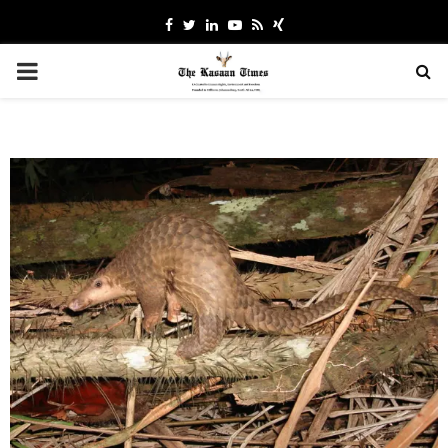
Facebook
Twitter
Linkedin
Youtube
Rss
Xing
PRIMARY
MENU