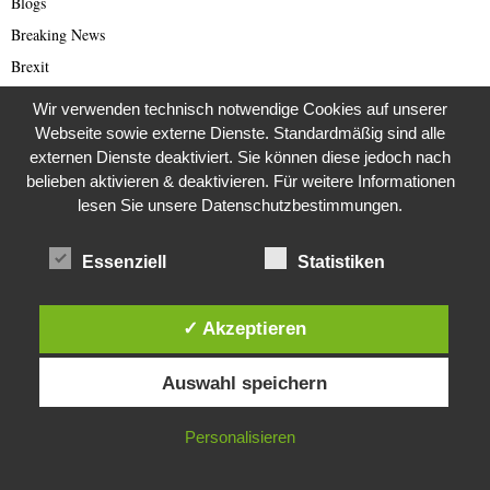
Blogs
Breaking News
Brexit
Bücher
Wir verwenden technisch notwendige Cookies auf unserer
Bundestagswahl 2021
Webseite sowie externe Dienste. Standardmäßig sind alle
externen Dienste deaktiviert. Sie können diese jedoch nach
Business
belieben aktivieren & deaktivieren. Für weitere Informationen
Business & Wirtschaft
lesen Sie unsere Datenschutzbestimmungen.
Catastrophe Scam
China
Essenziell
Statistiken
China Presse
Cold Case
✓ Akzeptieren
Cold Case
Diese Website verwendet Cookies. Durch die weitere Nutzung dieser
Auswahl speichern
Corona Kriminelle
Website stimmst du der Verwendung von Cookies zu.
Covid-19
IN ORDNUNG
Personalisieren
Damals
Darknet Reporter