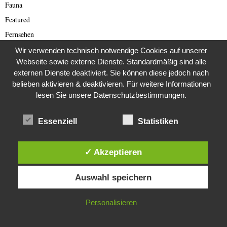
Fauna
Featured
Fernsehen
Film
Wir verwenden technisch notwendige Cookies auf unserer
Webseite sowie externe Dienste. Standardmäßig sind alle
Filmproduktion
externen Dienste deaktiviert. Sie können diese jedoch nach
Fledermäuse
belieben aktivieren & deaktivieren. Für weitere Informationen
Flora und Fauna
lesen Sie unsere Datenschutzbestimmungen.
Flüchtlinge
Essenziell
Statistiken
Frankreich
Französische Artikel
Frauen
✓ Akzeptieren
Gastartikel
Diese Website verwendet Cookies. Durch die weitere Nutzung dieser
Auswahl speichern
Website stimmst du der Verwendung von Cookies zu.
Geschichte
Gesundheit
IN ORDNUNG
Personalisieren
Gesundheit, Reisen und Herbergen
Glauben und Kirche