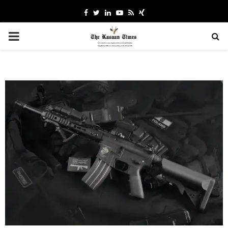
Facebook
Twitter
Linkedin
Youtube
Rss
Xing
PRIMARY
MENU