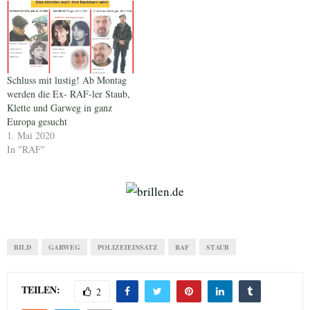
Schluss mit lustig! Ab Montag
werden die Ex- RAF-ler Staub,
Klette und Garweg in ganz
Europa gesucht
1. Mai 2020
In "RAF"
BILD
GARWEG
POLIZEIEINSATZ
RAF
STAUB
TEILEN:
2