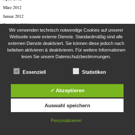
März 2012
Januar 2012
Dezember 2011
Wir verwenden technisch notwendige Cookies auf unserer
November 2011
Webseite sowie externe Dienste. Standardmäßig sind alle
April 2011
externen Dienste deaktiviert. Sie können diese jedoch nach
belieben aktivieren & deaktivieren. Für weitere Informationen
März 2011
lesen Sie unsere Datenschutzbestimmungen.
Februar 2011
Januar 2011
Essenziell
Statistiken
Oktober 2010
August 2010
✓ Akzeptieren
Juli 2010
Diese Website verwendet Cookies. Durch die weitere Nutzung dieser
Dezember 2009
Auswahl speichern
Website stimmst du der Verwendung von Cookies zu.
August 2009
IN ORDNUNG
Personalisieren
März 2009
September 2001