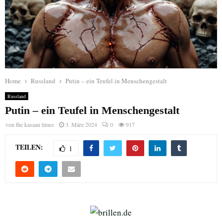
Home
Russland
Putin – ein Teufel in Menschengestalt
Russland
Putin – ein Teufel in Menschengestalt
von
the kasaan times
3. März 2024
0
917
TEILEN:
1