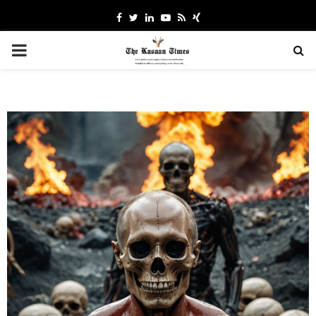
Facebook
Twitter
Linkedin
Youtube
Rss
Xing
PRIMARY
MENU