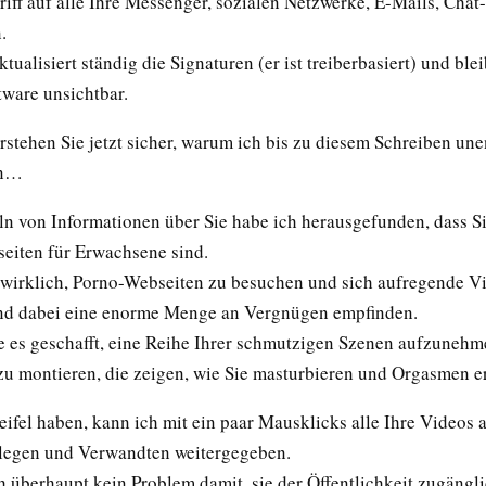
riff auf alle Ihre Messenger, sozialen Netzwerke, E-Mails, Chat
.
tualisiert ständig die Signaturen (er ist treiberbasiert) und blei
tware unsichtbar.
stehen Sie jetzt sicher, warum ich bis zu diesem Schreiben une
in…
 von Informationen über Sie habe ich herausgefunden, dass Si
eiten für Erwachsene sind.
s wirklich, Porno-Webseiten zu besuchen und sich aufregende V
nd dabei eine enorme Menge an Vergnügen empfinden.
e es geschafft, eine Reihe Ihrer schmutzigen Szenen aufzunehm
zu montieren, die zeigen, wie Sie masturbieren und Orgasmen e
ifel haben, kann ich mit ein paar Mausklicks alle Ihre Videos a
legen und Verwandten weitergegeben.
h überhaupt kein Problem damit, sie der Öffentlichkeit zugängl