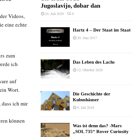
Jugoslavijo, dobar dan
24. Juli 2020
0
 der Videos,
ie eine echte
Hartz 4 – Der Staat im Staat
20. Juni 2017
urs zum
Das Leben des Lachs
erde ich
12. Oktober 2020
ware auf
ein Wort.
Die Geschichte der
Kubushäuser
, dass ich mir
9. Juli 2018
ieren können
Was ist denn das? -Mars
„SOL 735“ Rover Curiosity