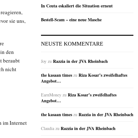
In Ceuta eskaliert die Situation erneut
reagieren,
Bestell-Scam – eine neue Masche
vor sie uns,
re
NEUSTE KOMMENTARE
 in den
t beraubt
Razzia in der JVA Rheinbach
Joy
zu
ch nicht
the kasaan times
Riza Kosar’s zweifelhaftes
zu
Angebot…
Riza Kosar’s zweifelhaftes
EarnMoney
zu
Angebot…
the kasaan times
Razzia in der JVA Rheinbach
zu
n im Internet
Razzia in der JVA Rheinbach
Claudia
zu