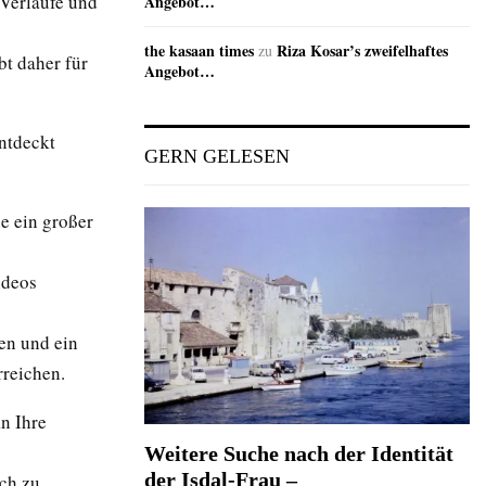
-Verläufe und
Angebot…
the kasaan times
Riza Kosar’s zweifelhaftes
zu
bt daher für
Angebot…
ntdeckt
GERN GELESEN
e ein großer
ideos
en und ein
rreichen.
n Ihre
Weitere Suche nach der Identität
der Isdal-Frau –
ich zu