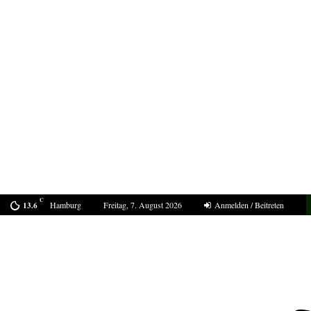
C
Hamburg
Freitag, 7. August 2026
Anmelden / Beitreten
13.6
Bestell-Scam – eine neue Masche