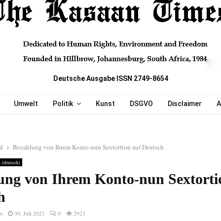
Deutsche Ausgabe ISSN 2749-8654
Umwelt
Politik
Kunst
DSGVO
Disclaimer
A
ed
Bezahlung von Ihrem Konto-nun Sextortion auf Deutsch
 (deutsch)
ung von Ihrem Konto-nun Sextorti
h
es
30. Juli 2021
0
2923