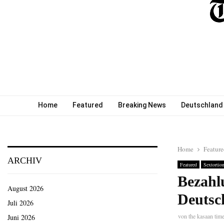
Home
Featured
Breaking News
Deutschland
Home
Featur
ARCHIV
Featured
Sextortion
Bezahl
August 2026
Deutsc
Juli 2026
von
the kasaan tim
Juni 2026