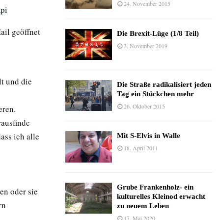
24. November 2015
pi
ail geöffnet
Die Brexit-Lüge (1/8 Teil)
3. November 2019
lt und die
Die Straße radikalisiert jeden
Tag ein Stückchen mehr
26. Oktober 2015
eren.
rausfinde
ass ich alle
Mit S-Elvis in Walle
18. April 2011
Grube Frankenholz- ein
en oder sie
kulturelles Kleinod erwacht
rn
zu neuem Leben
17. Mai 2020