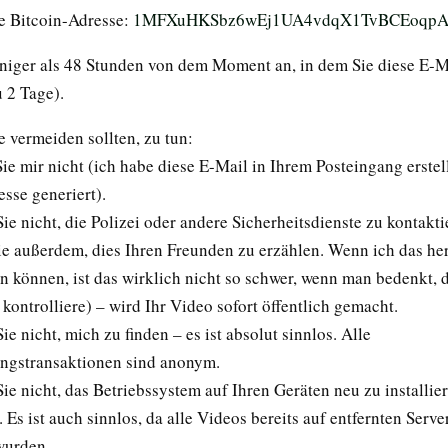
ne Bitcoin-Adresse:
1MFXuHKSbz6wEj1UA4vdqX1TvBCEoqpA
niger als 48 Stunden von dem Moment an, in dem Sie diese E-M
 2 Tage).
e vermeiden sollten, zu tun:
e mir nicht (ich habe diese E-Mail in Ihrem Posteingang erstel
sse generiert).
e nicht, die Polizei oder andere Sicherheitsdienste zu kontakti
e außerdem, dies Ihren Freunden zu erzählen. Wenn ich das he
n können, ist das wirklich nicht so schwer, wenn man bedenkt, d
kontrolliere) – wird Ihr Video sofort öffentlich gemacht.
e nicht, mich zu finden – es ist absolut sinnlos. Alle
ngstransaktionen sind anonym.
e nicht, das Betriebssystem auf Ihren Geräten neu zu installier
Es ist auch sinnlos, da alle Videos bereits auf entfernten Serve
wurden.