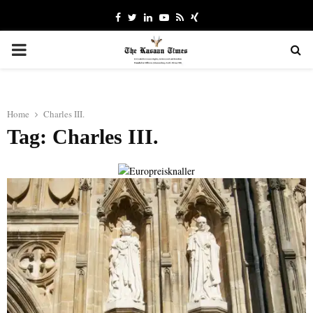
Facebook
Twitter
Linkedin
Youtube
Rss
Xing
PRIMARY
MENU
Home
Charles III.
Tag: Charles III.