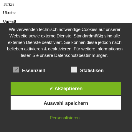
Türkei
Ukraine
Umwelt
Wir verwenden technisch notwendige Cookies auf unserer
Umweltschutz
Webseite sowie externe Dienste. Standardmäßig sind alle
Uncategorisiert
externen Dienste deaktiviert. Sie können diese jedoch nach
Ungarn Presse
belieben aktivieren & deaktivieren. Für weitere Informationen
Unkategorisiert
lesen Sie unsere Datenschutzbestimmungen.
USA
Essenziell
Statistiken
Venus
Verbraucherschutz
✓ Akzeptieren
Verlassene Orte
Diese Website verwendet Cookies. Durch die weitere Nutzung dieser
Vermisste
Auswahl speichern
Website stimmst du der Verwendung von Cookies zu.
Verschwörungstheorien
Versteinerungen
IN ORDNUNG
Personalisieren
Verstorben