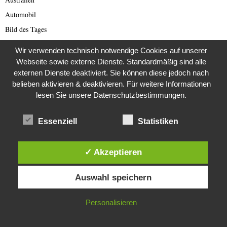
Automobil
Bild des Tages
Blogs
Wir verwenden technisch notwendige Cookies auf unserer
Breaking News
Webseite sowie externe Dienste. Standardmäßig sind alle
externen Dienste deaktiviert. Sie können diese jedoch nach
Brexit
belieben aktivieren & deaktivieren. Für weitere Informationen
Bücher
lesen Sie unsere Datenschutzbestimmungen.
Bundestagswahl 2021
Business
Essenziell
Statistiken
Business & Wirtschaft
Catastrophe Scam
✓ Akzeptieren
China
Diese Website verwendet Cookies. Durch die weitere Nutzung dieser
China Presse
Auswahl speichern
Website stimmst du der Verwendung von Cookies zu.
Cold Case
IN ORDNUNG
Personalisieren
Cold Case
Corona Kriminelle