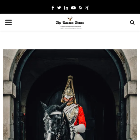
Facebook
Twitter
Linkedin
Youtube
Rss
Xing
PRIMARY
MENU