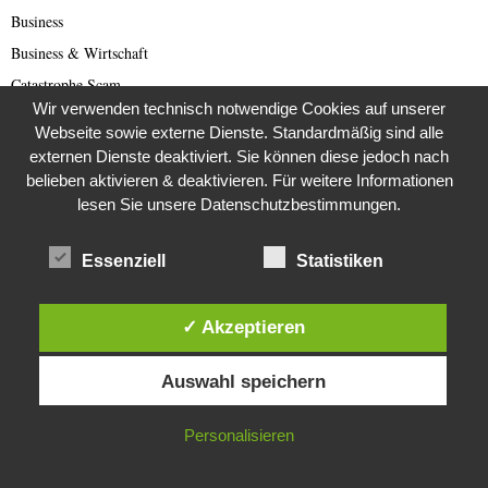
Business
Business & Wirtschaft
Catastrophe Scam
Wir verwenden technisch notwendige Cookies auf unserer
China
Webseite sowie externe Dienste. Standardmäßig sind alle
China Presse
externen Dienste deaktiviert. Sie können diese jedoch nach
Cold Case
belieben aktivieren & deaktivieren. Für weitere Informationen
lesen Sie unsere Datenschutzbestimmungen.
Cold Case
Corona Kriminelle
Essenziell
Statistiken
Covid-19
Damals
✓ Akzeptieren
Darknet Reporter
Diese Website verwendet Cookies. Durch die weitere Nutzung dieser
Dating Scam
Auswahl speichern
Website stimmst du der Verwendung von Cookies zu.
DDR
Der Darknetreporter
IN ORDNUNG
Personalisieren
Deutsche Politik