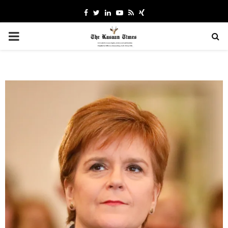
Facebook
Twitter
Linkedin
Youtube
Rss
Xing
PRIMARY
MENU