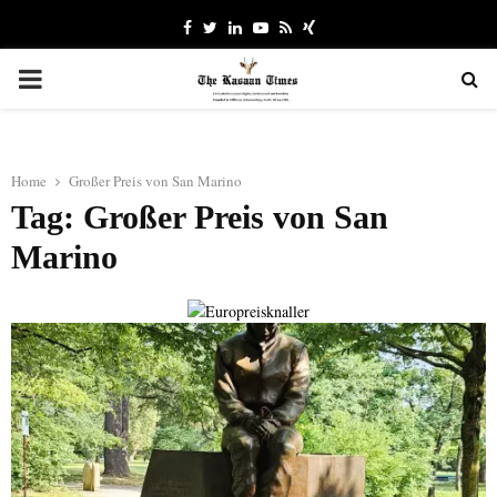
Facebook
Twitter
Linkedin
Youtube
Rss
Xing
PRIMARY
MENU
Home
Großer Preis von San Marino
Tag: Großer Preis von San
Marino