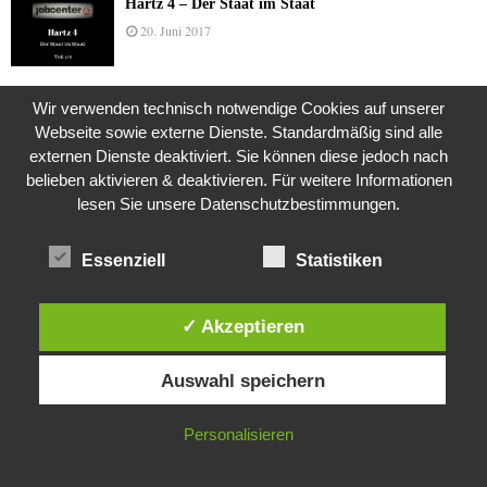
Hartz 4 – Der Staat im Staat
20. Juni 2017
Wir verwenden technisch notwendige Cookies auf unserer
Das Leben des Lachs
Webseite sowie externe Dienste. Standardmäßig sind alle
12. Oktober 2020
externen Dienste deaktiviert. Sie können diese jedoch nach
belieben aktivieren & deaktivieren. Für weitere Informationen
lesen Sie unsere Datenschutzbestimmungen.
Die Geschichte der Kubushäuser
9. Juli 2018
Essenziell
Statistiken
✓ Akzeptieren
Was ist denn das? -Mars „SOL 735“ Rover Curiosity
Diese Website verwendet Cookies. Durch die weitere Nutzung dieser
24. November 2015
Auswahl speichern
Website stimmst du der Verwendung von Cookies zu.
IN ORDNUNG
Personalisieren
Die Brexit-Lüge (1/8 Teil)
3. November 2019