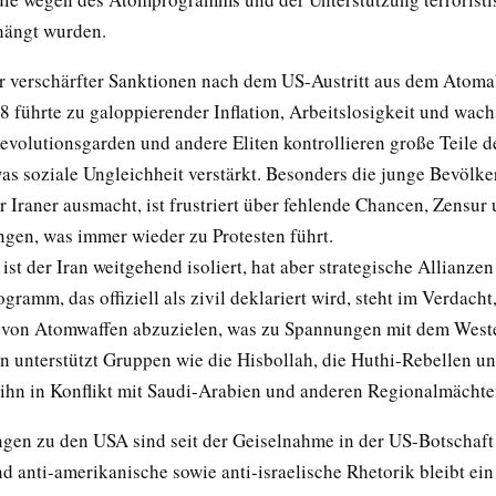
hängt wurden.
r verschärfter Sanktionen nach dem US-Austritt aus dem Ato
 führte zu galoppierender Inflation, Arbeitslosigkeit und wac
evolutionsgarden und andere Eliten kontrollieren große Teile d
was soziale Ungleichheit verstärkt. Besonders die junge Bevölke
 Iraner ausmacht, ist frustriert über fehlende Chancen, Zensur 
gen, was immer wieder zu Protesten führt.
 ist der Iran weitgehend isoliert, hat aber strategische Allianze
ramm, das offiziell als zivil deklariert wird, steht im Verdacht,
von Atomwaffen abzuzielen, was zu Spannungen mit dem Weste
ran unterstützt Gruppen wie die Hisbollah, die Huthi-Rebellen u
ihn in Konflikt mit Saudi-Arabien und anderen Regionalmächten
gen zu den USA sind seit der Geiselnahme in der US-Botschaf
nd anti-amerikanische sowie anti-israelische Rhetorik bleibt ein