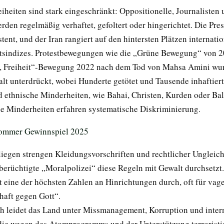
eiheiten sind stark eingeschränkt: Oppositionelle, Journalisten
rden regelmäßig verhaftet, gefoltert oder hingerichtet. Die Press
tent, und der Iran rangiert auf den hintersten Plätzen internati
itsindizes. Protestbewegungen wie die „Grüne Bewegung“ von 2
n, Freiheit“-Bewegung 2022 nach dem Tod von Mahsa Amini wu
alt unterdrückt, wobei Hunderte getötet und Tausende inhaftier
d ethnische Minderheiten, wie Bahai, Christen, Kurden oder Ba
le Minderheiten erfahren systematische Diskriminierung.
liegen strengen Kleidungsvorschriften und rechtlicher Ungleich
berüchtigte „Moralpolizei“ diese Regeln mit Gewalt durchsetzt.
it eine der höchsten Zahlen an Hinrichtungen durch, oft für va
haft gegen Gott“.
ch leidet das Land unter Missmanagement, Korruption und inter
die wegen des Atomprogramms und der Unterstützung terroristi