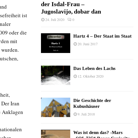
der Isdal-Frau –
 und
Jugoslavijo, dobar dan
efreiheit ist
24. Juli 2020
0
onaler
009 oder die
Hartz 4 – Der Staat im Staat
rden mit
20. Juni 2017
t wurden.
lutschen,
Das Leben des Lachs
12. Oktober 2020
heit,
Die Geschichte der
 Der Iran
Kubushäuser
ge Anklagen
9. Juli 2018
nationalen
Was ist denn das? -Mars
scher