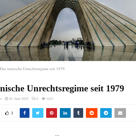
Das iranische Unrechtsregime seit 1979
nische Unrechtsregime seit 1979
es
20. Juni 2025
0
1423
3