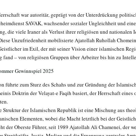
errschaft war autoritär, geprägt von der Unterdrückung politis
heimdienst SAVAK, wachsender sozialer Ungleichheit und einer
g, die viele Iraner als Verlust ihrer religiösen und nationalen I
iese Unzufriedenheit mobilisierte Ajatollah Ruhollah Chomeini
Geistlicher im Exil, der mit seiner Vision einer islamischen Reg
 fand – von religiösen Gruppen über Arbeiter bis hin zu Intelle
on führte zum Sturz des Schahs und zur Gründung der Islamisc
inis Doktrin der Velayat-e Faqih basiert, der Herrschaft eines 
ten.
he Struktur der Islamischen Republik ist eine Mischung aus theo
nischen Elementen, wobei die Macht letztlich bei der Geistlichk
eht der Oberste Führer, seit 1989 Ajatollah Ali Chamenei, der w
r Streitkräfte, Justiz, Medien und die Ernennung zentraler Amts