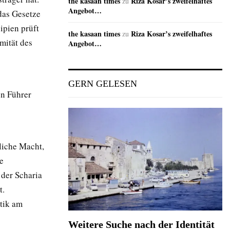
the kasaan times
Riza Kosar’s zweifelhaftes
zu
Angebot…
das Gesetze
ipien prüft
the kasaan times
Riza Kosar’s zweifelhaftes
zu
mität des
Angebot…
GERN GELESEN
en Führer
liche Macht,
e
 der Scharia
t.
itik am
Weitere Suche nach der Identität