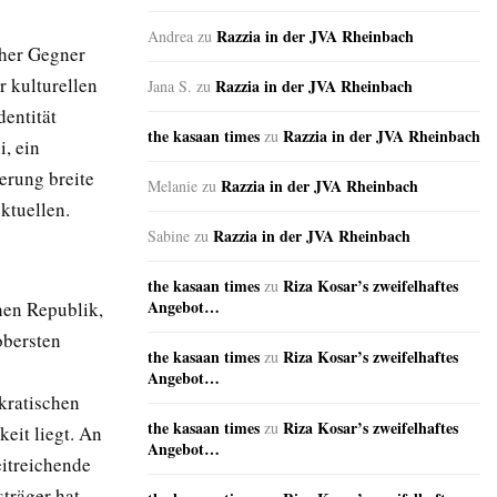
Razzia in der JVA Rheinbach
Andrea
zu
cher Gegner
 kulturellen
Razzia in der JVA Rheinbach
Jana S.
zu
dentität
the kasaan times
Razzia in der JVA Rheinbach
zu
, ein
ierung breite
Razzia in der JVA Rheinbach
Melanie
zu
ktuellen.
Razzia in der JVA Rheinbach
Sabine
zu
the kasaan times
Riza Kosar’s zweifelhaftes
zu
Angebot…
hen Republik,
obersten
the kasaan times
Riza Kosar’s zweifelhaftes
zu
Angebot…
kratischen
the kasaan times
Riza Kosar’s zweifelhaftes
zu
eit liegt. An
Angebot…
eitreichende
träger hat.