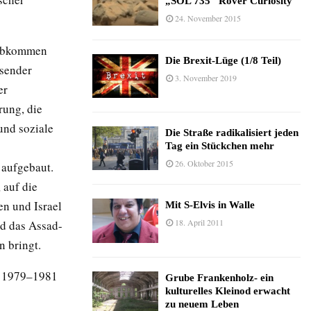
„SOL 735“ Rover Curiosity
24. November 2015
mabkommen
Die Brexit-Lüge (1/8 Teil)
hsender
3. November 2019
er
rung, die
und soziale
Die Straße radikalisiert jeden
Tag ein Stückchen mehr
26. Oktober 2015
n aufgebaut.
 auf die
n und Israel
Mit S-Elvis in Walle
18. April 2011
nd das Assad-
 bringt.
t 1979–1981
Grube Frankenholz- ein
kulturelles Kleinod erwacht
zu neuem Leben