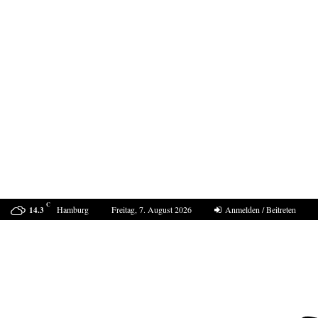
C
Hamburg
Freitag, 7. August 2026
Anmelden / Beitreten
14.3
Marokko muss für den Angriff auf Ceuta…