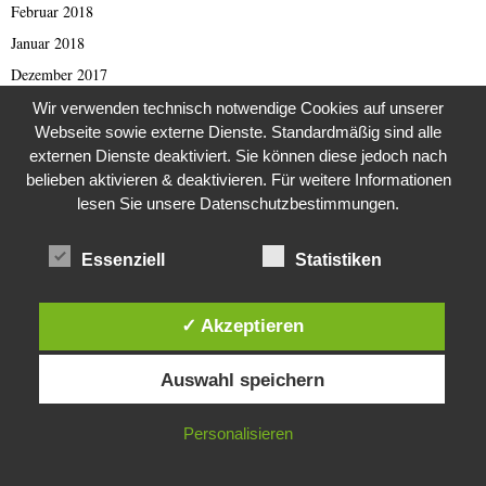
Februar 2018
Januar 2018
Dezember 2017
November 2017
Wir verwenden technisch notwendige Cookies auf unserer
Webseite sowie externe Dienste. Standardmäßig sind alle
Oktober 2017
externen Dienste deaktiviert. Sie können diese jedoch nach
September 2017
belieben aktivieren & deaktivieren. Für weitere Informationen
August 2017
lesen Sie unsere Datenschutzbestimmungen.
Juli 2017
Essenziell
Statistiken
Juni 2017
Mai 2017
✓ Akzeptieren
April 2017
März 2017
Diese Website verwendet Cookies. Durch die weitere Nutzung dieser
Auswahl speichern
Website stimmst du der Verwendung von Cookies zu.
Februar 2017
Januar 2017
IN ORDNUNG
Personalisieren
November 2016
Oktober 2016