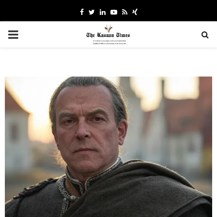
Facebook
Twitter
Linkedin
Youtube
Rss
Xing
PRIMARY
MENU