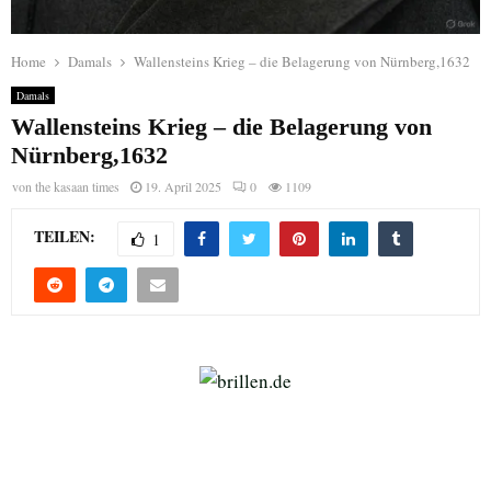
Home
Damals
Wallensteins Krieg – die Belagerung von Nürnberg,1632
Damals
Wallensteins Krieg – die Belagerung von
Nürnberg,1632
von
the kasaan times
19. April 2025
0
1109
TEILEN:
1