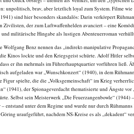
st und Glück obsiegt – dienten als Vehikel, um den „typischen 
en: unpolitisch, brav, aber letztlich loyal zum System. Filme wie
(1941) sind hier besonders skandalös: Darin verkörpert Rühma
en Zivilisten, der zum Luftwaffenhelden avanciert – eine Komödi
 und militärische Hingabe als lustigen Abenteuerroman verhüll
ie Wolfgang Benz nennen das „indirekt-manipulative Propagand
die Kinos lockte und den Kriegsgeist schürte. Adolf Hitler selbs
, dass er ihn mehrmals im Führerhauptquartier vorführen ließ. Ä
isch aufgeladen war „Wunschkonzert“ (1940), in dem Rühmann
 Figur spielte, die die „Volksgemeinschaft“ im Krieg verherrlic
“ (1941), der Spionageverdacht thematisierte und Ängste vor 
ürte. Selbst sein Meisterwerk „Die Feuerzangenbowle“ (1944) –
r – entstand unter dem Regime und wurde nur durch Rühmanns 
Göring uraufgeführt, nachdem NS-Kreise es als „dekadent“ ver