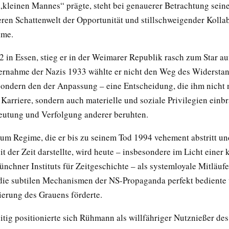
 „kleinen Mannes“ prägte, steht bei genauerer Betrachtung seine
eren Schattenwelt der Opportunität und stillschweigender Kolla
ime.
 in Essen, stieg er in der Weimarer Republik rasch zum Star au
rnahme der Nazis 1933 wählte er nicht den Weg des Widerstan
sondern den der Anpassung – eine Entscheidung, die ihm nicht 
arriere, sondern auch materielle und soziale Privilegien einbr
eutung und Verfolgung anderer beruhten.
um Regime, die er bis zu seinem Tod 1994 vehement abstritt un
 der Zeit darstellte, wird heute – insbesondere im Licht einer 
nchner Instituts für Zeitgeschichte – als systemloyale Mitläufe
e die subtilen Mechanismen der NS-Propaganda perfekt bediente
ierung des Grauens förderte.
itig positionierte sich Rühmann als willfähriger Nutznießer des