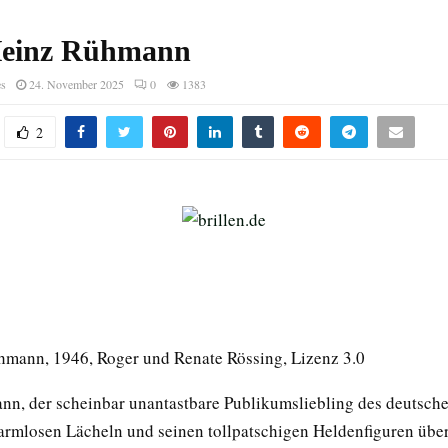
Heinz Rühmann
es
24. November 2025
0
1383
2
ühmann, 1946, Roger und Renate Rössing, Lizenz 3.0
n, der scheinbar unantastbare Publikumsliebling des deutsche
armlosen Lächeln und seinen tollpatschigen Heldenfiguren übe