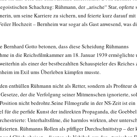
 egoistischen Schachzug: Rühmann, der „arische“ Star, opferte 
nerin, um seine Karriere zu sichern, und feierte kurz darauf mit
Feiler Hochzeit – Bernheim war sogar als Gast anwesend, was d
.
ie Bernhard Gotto betonen, dass diese Scheidung Rühmanns
me in die Reichsfilmkammer am 18. Januar 1939 ermöglichte 
weiterhin als einer der bestbezahlten Schauspieler des Reiches 
nheim im Exil ums Überleben kämpfen musste.
den enthüllen Rühmann nicht als Retter, sondern als Profiteur d
 Gesetze, der die Verfolgung seiner Mitmenschen ignorierte, so
Position nicht bedrohte.Seine Filmografie in der NS-Zeit ist ein
el für die perfide Kunst der indirekten Propaganda, die Goebbel
rchestrierte: Unterhaltsfilme, die harmlos wirkten, aber untersc
izierten. Rühmanns Rollen als pfiffiger Durchschnittstyp – der