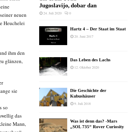
Jugoslavijo, dobar dan
seine
24. Juli 2020
0
 seiner neuen
ie Heuchelei
Hartz 4 – Der Staat im Staat
20. Juni 2017
und ihm den
Das Leben des Lachs
zu glänzen,
12. Oktober 2020
er
lange sie
Die Geschichte der
Kubushäuser
9. Juli 2018
s so
hwellig das
Was ist denn das? -Mars
 kleine Mann,
„SOL 735“ Rover Curiosity