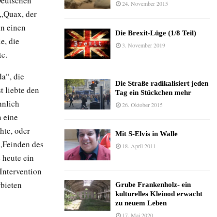
Deutschen“
24. November 2015
 „Quax, der
nn einen
Die Brexit-Lüge (1/8 Teil)
e, die
3. November 2019
te.
a“, die
Die Straße radikalisiert jeden
t liebte den
Tag ein Stückchen mehr
hnlich
26. Oktober 2015
 eine
hte, oder
Mit S-Elvis in Walle
„Feinden des
18. April 2011
 heute ein
Intervention
bieten
Grube Frankenholz- ein
kulturelles Kleinod erwacht
zu neuem Leben
17. Mai 2020