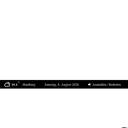
C
Hamburg
Samstag, 8. August 2026
Anmelden / Beitreten
10.4
Bestell-Scam – eine neue Masche