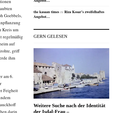
Angebot…
ktionen
laubten
the kasaan times
Riza Kosar’s zweifelhaftes
zu
eph Goebbels,
Angebot…
inpflanzung
n Kreis um
lt regelmäßig
GERN GELESEN
heim auf
ohte, griff
werde ihm
er am 6.
r
r Feigheit
 indem
Nauckhoff
Weitere Suche nach der Identität
ehen darin
der Isdal-Frau –