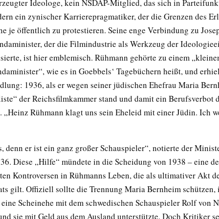
rzeugter Ideologe, kein NSDAP-Mitglied, das sich in Parteifun
dern ein zynischer Karrierepragmatiker, der die Grenzen des Er
ne je öffentlich zu protestieren. Seine enge Verbindung zu Jos
daminister, der die Filmindustrie als Werkzeug der Ideologiee
isierte, ist hier emblemisch. Rühmann gehörte zu einem „kleine
daminister“, wie es in Goebbels‘ Tagebüchern heißt, und erhie
lung: 1936, als er wegen seiner jüdischen Ehefrau Maria Bern
liste“ der Reichsfilmkammer stand und damit ein Berufsverbot dr
. „Heinz Rühmann klagt uns sein Eheleid mit einer Jüdin. Ich 
s, denn er ist ein ganz großer Schauspieler“, notierte der Minist
6. Diese „Hilfe“ mündete in die Scheidung von 1938 – eine de
ten Kontroversen in Rühmanns Leben, die als ultimativer Akt de
ts gilt. Offiziell sollte die Trennung Maria Bernheim schützen,
eine Scheinehe mit dem schwedischen Schauspieler Rolf von 
und sie mit Geld aus dem Ausland unterstützte. Doch Kritiker s