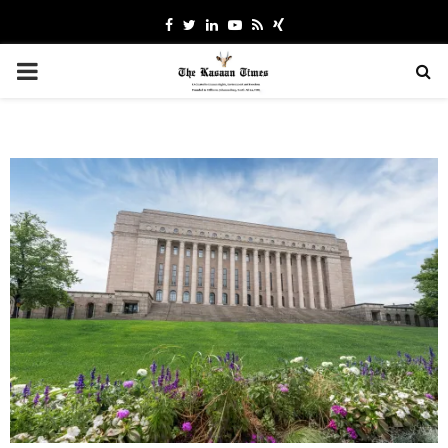
Facebook
Twitter
Linkedin
Youtube
Rss
Xing
PRIMARY
MENU