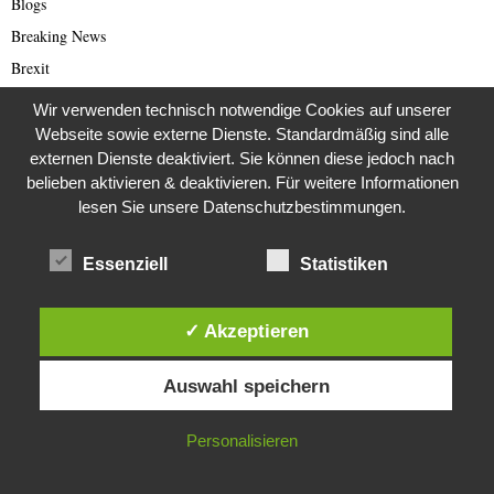
Blogs
Breaking News
Brexit
Bücher
Wir verwenden technisch notwendige Cookies auf unserer
Bundestagswahl 2021
Webseite sowie externe Dienste. Standardmäßig sind alle
externen Dienste deaktiviert. Sie können diese jedoch nach
Business
belieben aktivieren & deaktivieren. Für weitere Informationen
Business & Wirtschaft
lesen Sie unsere Datenschutzbestimmungen.
Catastrophe Scam
China
Essenziell
Statistiken
China Presse
Cold Case
✓ Akzeptieren
Cold Case
Diese Website verwendet Cookies. Durch die weitere Nutzung dieser
Auswahl speichern
Website stimmst du der Verwendung von Cookies zu.
Corona Kriminelle
Covid-19
IN ORDNUNG
Personalisieren
Damals
Darknet Reporter