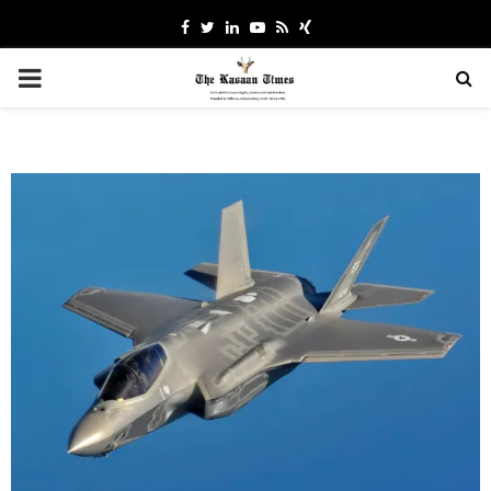
Facebook
Twitter
Linkedin
Youtube
Rss
Xing
PRIMARY
MENU