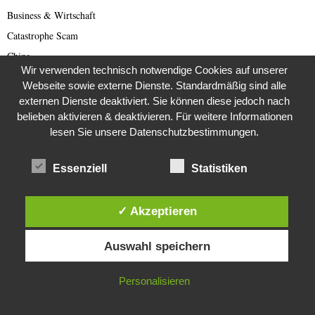
Business & Wirtschaft
Catastrophe Scam
China
Wir verwenden technisch notwendige Cookies auf unserer
China Presse
Webseite sowie externe Dienste. Standardmäßig sind alle
Cold Case
externen Dienste deaktiviert. Sie können diese jedoch nach
belieben aktivieren & deaktivieren. Für weitere Informationen
Cold Case
lesen Sie unsere Datenschutzbestimmungen.
Corona Kriminelle
Covid-19
Essenziell
Statistiken
Damals
Darknet Reporter
✓ Akzeptieren
Dating Scam
Diese Website verwendet Cookies. Durch die weitere Nutzung dieser
DDR
Auswahl speichern
Website stimmst du der Verwendung von Cookies zu.
Der Darknetreporter
Deutsche Politik
IN ORDNUNG
Personalisieren
Deutschland