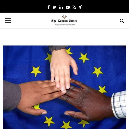
Facebook
Twitter
Linkedin
Youtube
Rss
Xing
PRIMARY
MENU