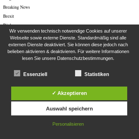
Breaking News
Brexit
Bücher
Wir verwenden technisch notwendige Cookies auf unserer
Bundestagswahl 2021
Webseite sowie externe Dienste. Standardmäßig sind alle
Business
externen Dienste deaktiviert. Sie können diese jedoch nach
belieben aktivieren & deaktivieren. Für weitere Informationen
Business & Wirtschaft
lesen Sie unsere Datenschutzbestimmungen.
Catastrophe Scam
China
Essenziell
Statistiken
China Presse
Cold Case
✓ Akzeptieren
Cold Case
Diese Website verwendet Cookies. Durch die weitere Nutzung dieser
Corona Kriminelle
Auswahl speichern
Website stimmst du der Verwendung von Cookies zu.
Covid-19
IN ORDNUNG
Damals
Personalisieren
Darknet Reporter