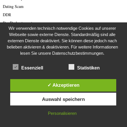
Dating Scam
DDR
Der Darknetreporter
Wir verwenden technisch notwendige Cookies auf unserer
Deutsche Politik
Webseite sowie externe Dienste. Standardmäßig sind alle
Deutschland
externen Dienste deaktiviert. Sie können diese jedoch nach
belieben aktivieren & deaktivieren. Für weitere Informationen
Diabetes
lesen Sie unsere Datenschutzbestimmungen.
Die Stem van die Apartheid
Dokumentationen
Essenziell
Statistiken
Editor's Picks
Energie
✓ Akzeptieren
English articles
Diese Website verwendet Cookies. Durch die weitere Nutzung dieser
English Scam
Auswahl speichern
Website stimmst du der Verwendung von Cookies zu.
Europa
IN ORDNUNG
Fake Barrister
Personalisieren
Fastfood