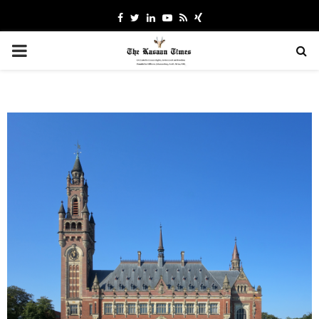
Facebook
Twitter
Linkedin
Youtube
Rss
Xing
PRIMARY
MENU