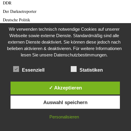
DDR
Der Darknetreporter
Deutsche Politik
Deutschland
Wir verwenden technisch notwendige Cookies auf unserer
Webseite sowie externe Dienste. Standardmäßig sind alle
Diabetes
externen Dienste deaktiviert. Sie können diese jedoch nach
Die Stem van die Apartheid
belieben aktivieren & deaktivieren. Für weitere Informationen
Dokumentationen
lesen Sie unsere Datenschutzbestimmungen.
Editor's Picks
Essenziell
Statistiken
Energie
English articles
English Scam
✓ Akzeptieren
Europa
Diese Website verwendet Cookies. Durch die weitere Nutzung dieser
Auswahl speichern
Website stimmst du der Verwendung von Cookies zu.
Fake Barrister
Fastfood
IN ORDNUNG
Personalisieren
Fauna
Featured