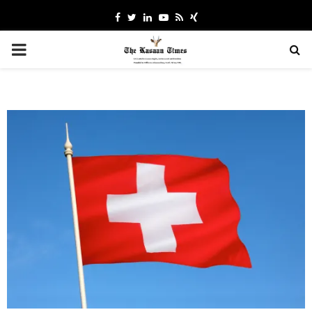
Facebook
Twitter
Linkedin
Youtube
Rss
Xing
PRIMARY
MENU