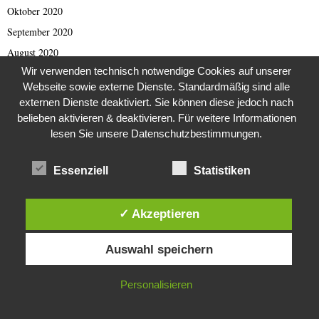
Oktober 2020
September 2020
August 2020
Wir verwenden technisch notwendige Cookies auf unserer
Juli 2020
Webseite sowie externe Dienste. Standardmäßig sind alle
Juni 2020
externen Dienste deaktiviert. Sie können diese jedoch nach
Mai 2020
belieben aktivieren & deaktivieren. Für weitere Informationen
lesen Sie unsere Datenschutzbestimmungen.
April 2020
März 2020
Essenziell
Statistiken
Februar 2020
Januar 2020
✓ Akzeptieren
Dezember 2019
Diese Website verwendet Cookies. Durch die weitere Nutzung dieser
November 2019
Auswahl speichern
Website stimmst du der Verwendung von Cookies zu.
Oktober 2019
September 2019
IN ORDNUNG
Personalisieren
August 2019