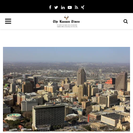
Facebook
Twitter
Linkedin
Youtube
Rss
Xing
PRIMARY
MENU