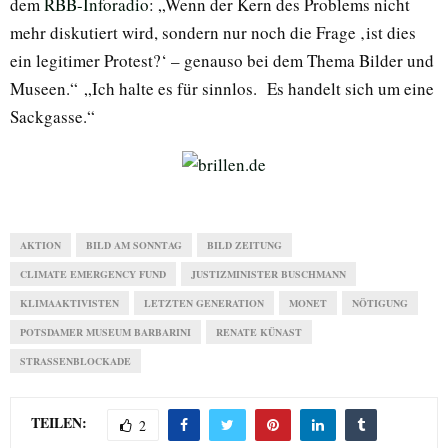
dem
RBB-Inforadio
: „Wenn der Kern des Problems nicht
mehr diskutiert wird, sondern nur noch die Frage ‚ist dies
ein legitimer Protest?‘ – genauso bei dem Thema Bilder und
Museen.“ „Ich halte es für sinnlos. Es handelt sich um eine
Sackgasse.“
AKTION
BILD AM SONNTAG
BILD ZEITUNG
CLIMATE EMERGENCY FUND
JUSTIZMINISTER BUSCHMANN
KLIMAAKTIVISTEN
LETZTEN GENERATION
MONET
NÖTIGUNG
POTSDAMER MUSEUM BARBARINI
RENATE KÜNAST
STRASSENBLOCKADE
TEILEN:
2