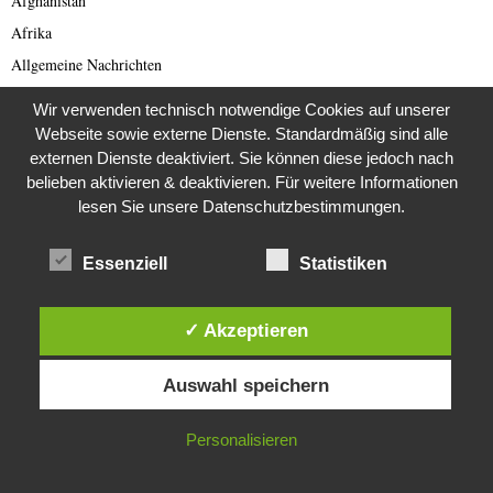
Afghanistan
Afrika
Allgemeine Nachrichten
Animal Scam
Wir verwenden technisch notwendige Cookies auf unserer
Antarktis
Webseite sowie externe Dienste. Standardmäßig sind alle
externen Dienste deaktiviert. Sie können diese jedoch nach
Arabischer Frühling
belieben aktivieren & deaktivieren. Für weitere Informationen
Archäologie
lesen Sie unsere Datenschutzbestimmungen.
Architektur
Archiv 1980 er
Essenziell
Statistiken
Archiv 1990 er
Artículo en lengua española
✓ Akzeptieren
Asien
Diese Website verwendet Cookies. Durch die weitere Nutzung dieser
Australien
Auswahl speichern
Website stimmst du der Verwendung von Cookies zu.
Automobil
IN ORDNUNG
Personalisieren
Bild des Tages
Blogs