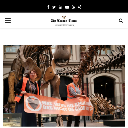
Facebook
Twitter
Linkedin
Youtube
Rss
Xing
PRIMARY
MENU