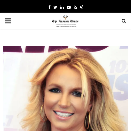
Facebook
Twitter
Linkedin
Youtube
Rss
Xing
PRIMARY
MENU