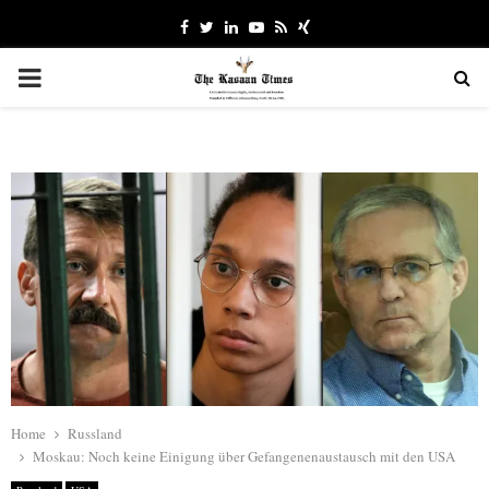
Facebook
Twitter
Linkedin
Youtube
Rss
Xing
PRIMARY
MENU
Home
Russland
Moskau: Noch keine Einigung über Gefangenenaustausch mit den USA