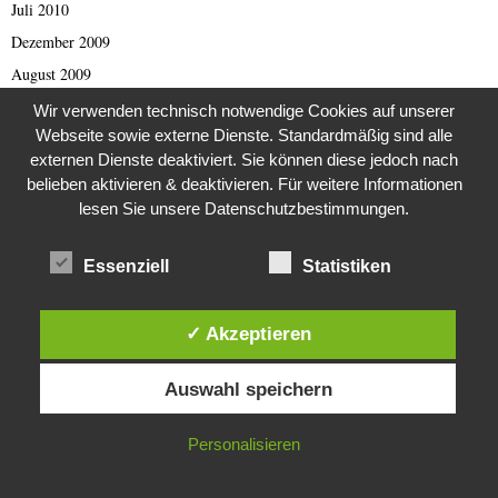
Juli 2010
Dezember 2009
August 2009
März 2009
Wir verwenden technisch notwendige Cookies auf unserer
Webseite sowie externe Dienste. Standardmäßig sind alle
September 2001
externen Dienste deaktiviert. Sie können diese jedoch nach
Oktober 1998
belieben aktivieren & deaktivieren. Für weitere Informationen
August 1997
lesen Sie unsere Datenschutzbestimmungen.
April 1993
Essenziell
Statistiken
Februar 1993
September 1989
Juli 1988
✓ Akzeptieren
August 1984
Diese Website verwendet Cookies. Durch die weitere Nutzung dieser
Auswahl speichern
Website stimmst du der Verwendung von Cookies zu.
Februar 1982
Dezember 1981
IN ORDNUNG
Personalisieren
August 1980