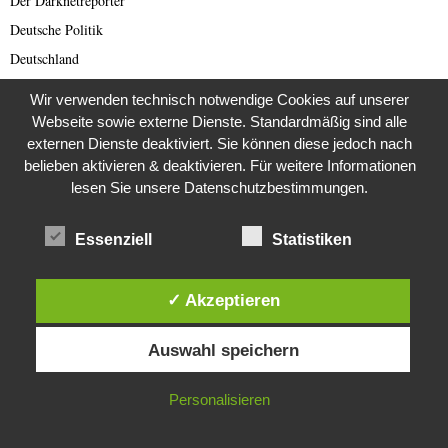
Der Darknetreporter
Deutsche Politik
Deutschland
Diabetes
Wir verwenden technisch notwendige Cookies auf unserer
Die Stem van die Apartheid
Webseite sowie externe Dienste. Standardmäßig sind alle
externen Dienste deaktiviert. Sie können diese jedoch nach
Dokumentationen
belieben aktivieren & deaktivieren. Für weitere Informationen
Editor's Picks
lesen Sie unsere Datenschutzbestimmungen.
Energie
English articles
Essenziell
Statistiken
English Scam
Europa
✓ Akzeptieren
Fake Barrister
Diese Website verwendet Cookies. Durch die weitere Nutzung dieser
Fastfood
Auswahl speichern
Website stimmst du der Verwendung von Cookies zu.
Fauna
IN ORDNUNG
Personalisieren
Featured
Fernsehen