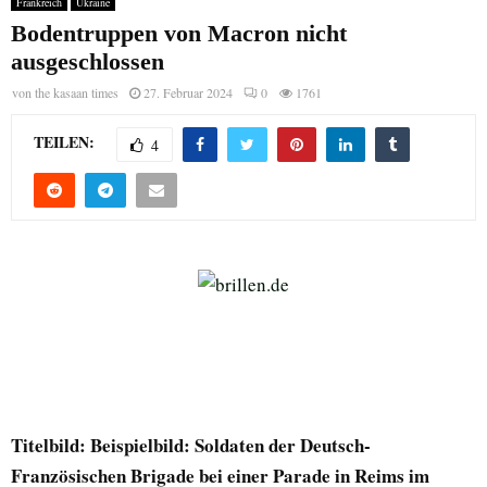
Frankreich
Ukraine
Bodentruppen von Macron nicht
ausgeschlossen
von
the kasaan times
27. Februar 2024
0
1761
TEILEN:
4
Titelbild: Beispielbild: Soldaten der Deutsch-
Französischen Brigade bei einer Parade in Reims im