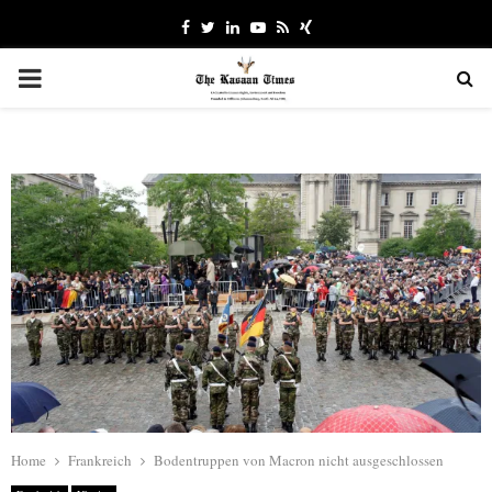
Facebook
Twitter
Linkedin
Youtube
Rss
Xing
PRIMARY
MENU
Home
Frankreich
Bodentruppen von Macron nicht ausgeschlossen