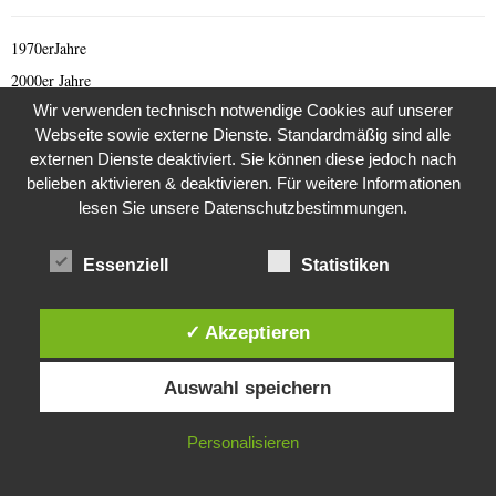
1970erJahre
2000er Jahre
Wir verwenden technisch notwendige Cookies auf unserer
419 er Scam (deutsch)
Webseite sowie externe Dienste. Standardmäßig sind alle
419 Scam (English)
externen Dienste deaktiviert. Sie können diese jedoch nach
Afghanistan
belieben aktivieren & deaktivieren. Für weitere Informationen
lesen Sie unsere Datenschutzbestimmungen.
Afrika
Allgemeine Nachrichten
Essenziell
Statistiken
Animal Scam
Antarktis
✓ Akzeptieren
Arabischer Frühling
Diese Website verwendet Cookies. Durch die weitere Nutzung dieser
Archäologie
Auswahl speichern
Website stimmst du der Verwendung von Cookies zu.
Architektur
Archiv 1980 er
IN ORDNUNG
Personalisieren
Archiv 1990 er