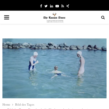
Facebook
Twitter
Linkedin
Youtube
Rss
Xing
PRIMARY
MENU
Home
Bild des Tages