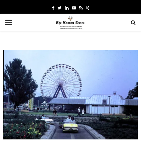
Facebook
Twitter
Linkedin
Youtube
Rss
Xing
PRIMARY
MENU