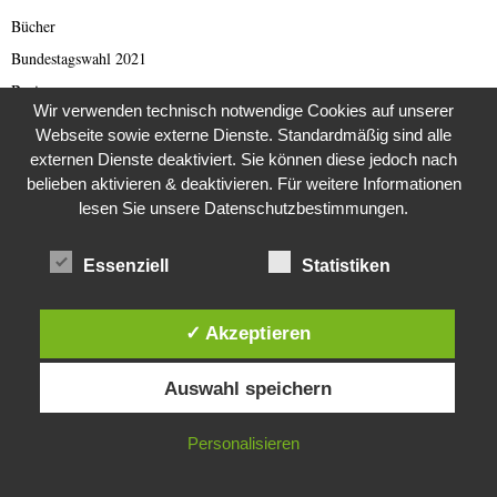
Bücher
Bundestagswahl 2021
Business
Wir verwenden technisch notwendige Cookies auf unserer
Business & Wirtschaft
Webseite sowie externe Dienste. Standardmäßig sind alle
Catastrophe Scam
externen Dienste deaktiviert. Sie können diese jedoch nach
belieben aktivieren & deaktivieren. Für weitere Informationen
China
lesen Sie unsere Datenschutzbestimmungen.
China Presse
Cold Case
Essenziell
Statistiken
Cold Case
Corona Kriminelle
✓ Akzeptieren
Covid-19
Diese Website verwendet Cookies. Durch die weitere Nutzung dieser
Damals
Auswahl speichern
Website stimmst du der Verwendung von Cookies zu.
Darknet Reporter
IN ORDNUNG
Personalisieren
Dating Scam
DDR