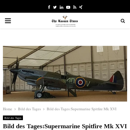
Facebook
Twitter
Linkedin
Youtube
Rss
Xing
PRIMARY
MENU
Home
Bild des Tages
Bild des Tages:Supermarine Spitfire Mk XVI
Bild des Tages
Bild des Tages:Supermarine Spitfire Mk XVI