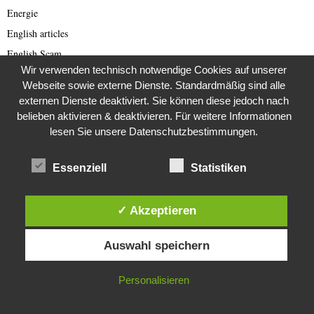
Energie
English articles
English Scam
Wir verwenden technisch notwendige Cookies auf unserer
Europa
Webseite sowie externe Dienste. Standardmäßig sind alle
Fake Barrister
externen Dienste deaktiviert. Sie können diese jedoch nach
Fastfood
belieben aktivieren & deaktivieren. Für weitere Informationen
lesen Sie unsere Datenschutzbestimmungen.
Fauna
Featured
Essenziell
Statistiken
Fernsehen
Film
✓ Akzeptieren
Filmproduktion
Diese Website verwendet Cookies. Durch die weitere Nutzung dieser
Fledermäuse
Auswahl speichern
Website stimmst du der Verwendung von Cookies zu.
Flora und Fauna
Flüchtlinge
IN ORDNUNG
Personalisieren
Frankreich