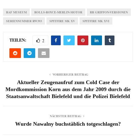
RAF MUSEUM
ROLLS-ROYCE-MERLIN-MOTOR
RR GRIFFON-VERSIONEN
SERIENNUMMER RW393
SPITFIRE MK XV
SPITFIRE MK XVI
TEILEN:
2
VORHERIGER BEITRAG
Aktueller Zeugenaufruf zum Cold Case der
Mordkommission Korn aus dem Jahr 2009 durch die
Staatsanwaltschaft Bielefeld und die Polizei Bielefeld
NÄCHSTER BEITRAG
Wurde Nawalny buchstäblich totgeschlagen?