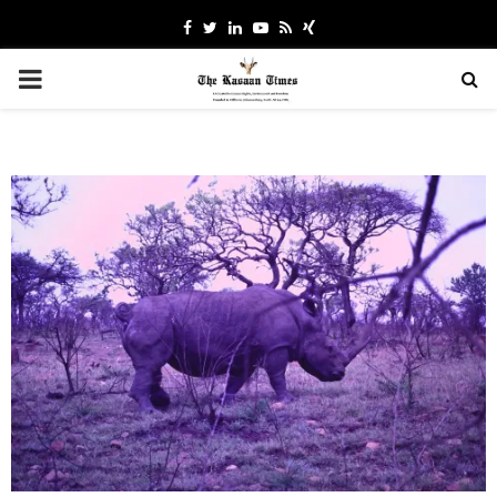
Facebook
Twitter
Linkedin
Youtube
Rss
Xing
PRIMARY
MENU