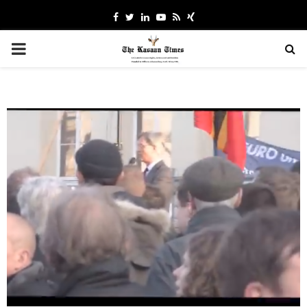
Facebook
Twitter
Linkedin
Youtube
Rss
Xing
PRIMARY
MENU