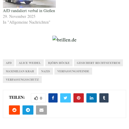
AfD randaliert verbal in Gießen
29. November 2025
In "Allgemeine Nachrichten"
AFD
ALICE WEIDEL
BJÖRN HÖCKE
GESICHERT RECHTSEXTREM
MAXIMILIAN KRAH
NAZIS
VERFASSUNGSFEINDE
VERFASSUNGSSCHUTZ
TEILEN:
0