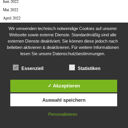
Juni 2022
Mai 2022
April 2022
März 2022
Wir verwenden technisch notwendige Cookies auf unserer
Februar 2022
Webseite sowie externe Dienste. Standardmäßig sind alle
externen Dienste deaktiviert. Sie können diese jedoch nach
Januar 2022
belieben aktivieren & deaktivieren. Für weitere Informationen
Dezember 2021
lesen Sie unsere Datenschutzbestimmungen.
November 2021
Oktober 2021
Essenziell
Statistiken
September 2021
August 2021
✓ Akzeptieren
Juli 2021
Diese Website verwendet Cookies. Durch die weitere Nutzung dieser
Auswahl speichern
Website stimmst du der Verwendung von Cookies zu.
Juni 2021
Mai 2021
IN ORDNUNG
Personalisieren
April 2021
März 2021