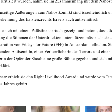
h kritisiert wurden, nahm sie im Zusammenhang mit dem Nahostk
nseitige Äußerungen zum Nahostkonflikt sind israelfeindlich u
erkennung des Existenzrechts Israels auch antisemitisch.
te sich mit einem Palästinensertuch gezeigt und betont, dass di
g die Stimmen der Unterdrückten unterstützen müsse, als sie a
ration von Fridays for Future (FFF) in Amsterdam teilnahm. Si
enden Antisemitin, einer Verherrlicherin des Terrors und einer
rin der Opfer der Shoah eine große Bühne gegeben und sich mi
rklärt.
nsatz erhielt sie den Right Livelihood Award und wurde vom T
s Jahres gekürt.