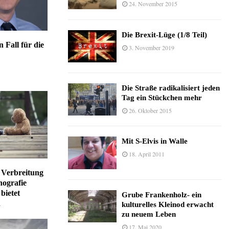
24. November 2015
Die Brexit-Lüge (1/8 Teil)
n Fall für die
3. November 2019
Die Straße radikalisiert jeden
Tag ein Stückchen mehr
26. Oktober 2015
Mit S-Elvis in Walle
18. April 2011
 Verbreitung
ografie
bietet
Grube Frankenholz- ein
n
kulturelles Kleinod erwacht
zu neuem Leben
17. Mai 2020