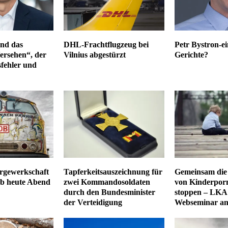
nd das
DHL-Frachtflugzeug bei
Petr Bystron-ei
ersehen“, der
Vilnius abgestürzt
Gerichte?
fehler und
rgewerkschaft
Tapferkeitsauszeichnung für
Gemeinsam die
ab heute Abend
zwei Kommandosoldaten
von Kinderporn
durch den Bundesminister
stoppen – LKA 
der Verteidigung
Webseminar a