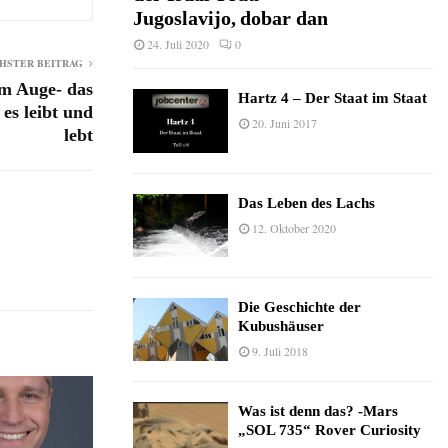
Jugoslavijo, dobar dan
24. Juli 2020
0
HSTER BEITRAG
m Auge- das
Hartz 4 – Der Staat im Staat
es leibt und
20. Juni 2017
lebt
Das Leben des Lachs
12. Oktober 2020
Die Geschichte der
Kubushäuser
9. Juli 2018
Was ist denn das? -Mars
„SOL 735“ Rover Curiosity