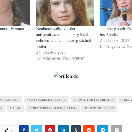
leonora Ernman
Neubauer sollte vor der
Thunberg stellt Fri
antisemitischen Thunberg Reißaus
ins Abseits
nehmen… und Thunberg stichelt
21. Oktober 2023
weiter
In "Allgemeine Na
27. Oktober 2023
In "Allgemeine Nachrichten"
ONG CONTEST
EXISTENZRECHT ISRAELS
FRIDAYS FOR FUTURE (FFF)
GRETA
AN
MALMÖ
SCHULSTREIKS FÜR DAS KLIMA
SVANTE THUNBERG
3