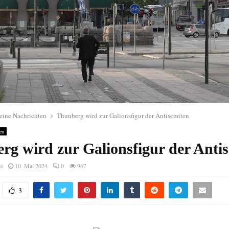
eine Nachrichten
Thunberg wird zur Galionsfigur der Antisemiten
en
rg wird zur Galionsfigur der Anti
es
10. Mai 2024
0
967
3