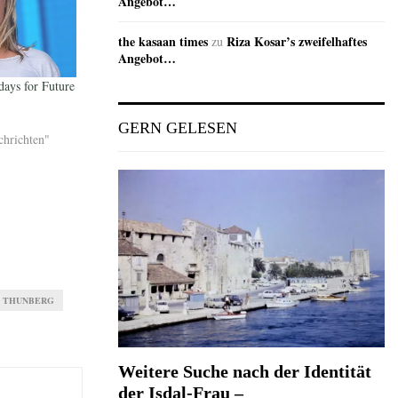
Angebot…
the kasaan times
Riza Kosar’s zweifelhaftes
zu
Angebot…
days for Future
GERN GELESEN
chrichten"
 THUNBERG
Weitere Suche nach der Identität
der Isdal-Frau –