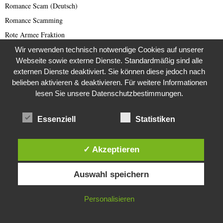
Romance Scam (Deutsch)
Romance Scamming
Rote Armee Fraktion
Rund ums Buch
Wir verwenden technisch notwendige Cookies auf unserer
Webseite sowie externe Dienste. Standardmäßig sind alle
Russland
externen Dienste deaktiviert. Sie können diese jedoch nach
Saar-Lor-Lux
belieben aktivieren & deaktivieren. Für weitere Informationen
Scammer
lesen Sie unsere Datenschutzbestimmungen.
Scammer Alarm
Essenziell
Statistiken
Scammer Ticker
Schwerpunktthema Wirecard Skandal
✓ Akzeptieren
SciFi
Sextortion (deutsch)
Diese Website verwendet Cookies. Durch die weitere Nutzung dieser
Auswahl speichern
Website stimmst du der Verwendung von Cookies zu.
Sextortion-Scam
Space
IN ORDNUNG
Personalisieren
Spammer
Spanien