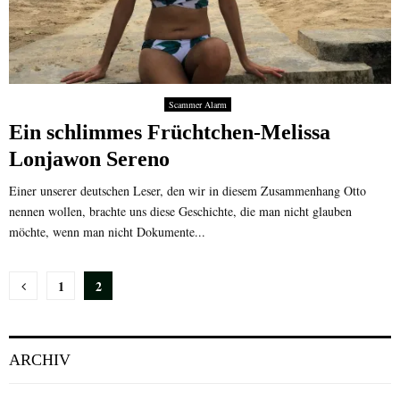
Scammer Alarm
Ein schlimmes Früchtchen-Melissa
Lonjawon Sereno
Einer unserer deutschen Leser, den wir in diesem Zusammenhang Otto
nennen wollen, brachte uns diese Geschichte, die man nicht glauben
möchte, wenn man nicht Dokumente...
Seitennummerierung
1
2
der
Beiträge
ARCHIV