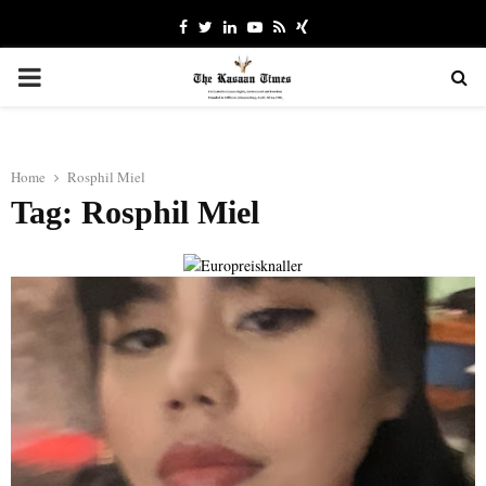
Facebook
Twitter
Linkedin
Youtube
Rss
Xing
PRIMARY
MENU
Home
Rosphil Miel
Tag: Rosphil Miel