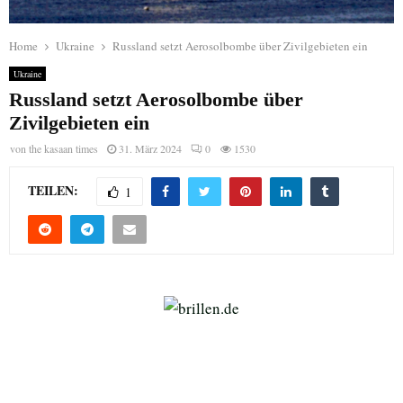
Home
Ukraine
Russland setzt Aerosolbombe über Zivilgebieten ein
Ukraine
Russland setzt Aerosolbombe über
Zivilgebieten ein
von
the kasaan times
31. März 2024
0
1530
TEILEN:
1