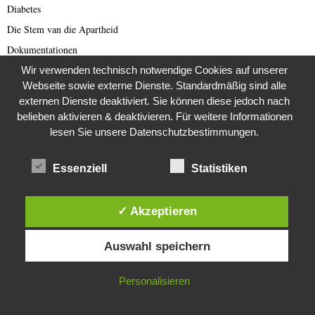
Diabetes
Die Stem van die Apartheid
Dokumentationen
Editor's Picks
Wir verwenden technisch notwendige Cookies auf unserer
Webseite sowie externe Dienste. Standardmäßig sind alle
Energie
externen Dienste deaktiviert. Sie können diese jedoch nach
English articles
belieben aktivieren & deaktivieren. Für weitere Informationen
English Scam
lesen Sie unsere Datenschutzbestimmungen.
Europa
Essenziell
Statistiken
Fake Barrister
Fastfood
✓ Akzeptieren
Fauna
Diese Website verwendet Cookies. Durch die weitere Nutzung dieser
Featured
Auswahl speichern
Website stimmst du der Verwendung von Cookies zu.
Fernsehen
Film
IN ORDNUNG
Personalisieren
Filmproduktion
Fledermäuse