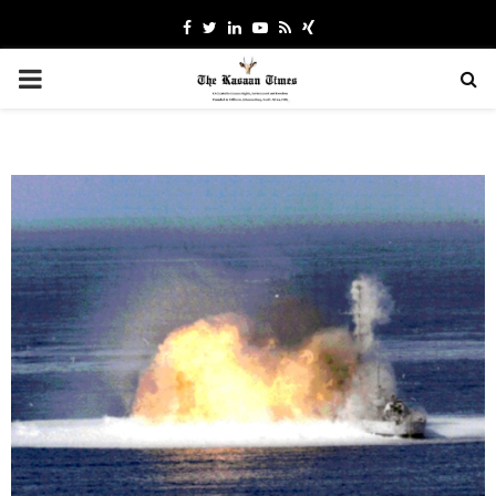
Facebook
Twitter
Linkedin
Youtube
Rss
Xing
PRIMARY
MENU