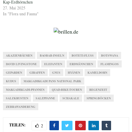
Kap-Erdhörnchen
27. Mai 2025
In "Flora und Fauna"
AKAZIENBÄUMEN
BAOBAB-INSELN
BOTETI-FLUSS
BOTSWANA
DAVID LIVINGSTONE
ELEFANTEN
ERDMÄNNCHEN
FLAMINGOS
GEPARDEN
GIRAFFEN
GNUS
HYÄNEN
KAMELDORN
KUDUS
MAKGADIKGADI PANS NATIONAL PARK
MAKGADIKGADI-PFANNEN
QUAD-BIKE-TOUREN
REGENZEIT
SALZKRUSTEN
SALZPFANNE
SCHAKALE
SPRINGBÖCKEN
ZEBRAWANDERUNG
TEILEN:
2