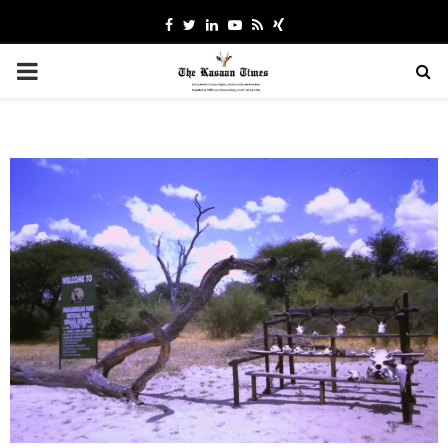
Facebook
Twitter
Linkedin
Youtube
Rss
Xing
PRIMARY
MENU