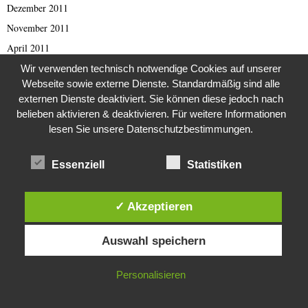
Dezember 2011
November 2011
April 2011
März 2011
Wir verwenden technisch notwendige Cookies auf unserer
Webseite sowie externe Dienste. Standardmäßig sind alle
Februar 2011
externen Dienste deaktiviert. Sie können diese jedoch nach
Januar 2011
belieben aktivieren & deaktivieren. Für weitere Informationen
Oktober 2010
lesen Sie unsere Datenschutzbestimmungen.
August 2010
Essenziell
Statistiken
Juli 2010
Dezember 2009
✓ Akzeptieren
August 2009
Diese Website verwendet Cookies. Durch die weitere Nutzung dieser
März 2009
Auswahl speichern
Website stimmst du der Verwendung von Cookies zu.
September 2001
Oktober 1998
IN ORDNUNG
Personalisieren
August 1997
April 1993