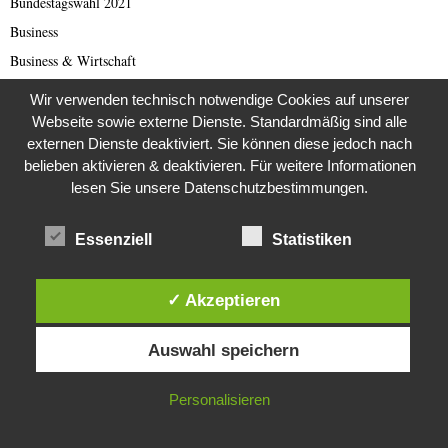
Bundestagswahl 2021
Business
Business & Wirtschaft
Catastrophe Scam
Wir verwenden technisch notwendige Cookies auf unserer
China
Webseite sowie externe Dienste. Standardmäßig sind alle
externen Dienste deaktiviert. Sie können diese jedoch nach
China Presse
belieben aktivieren & deaktivieren. Für weitere Informationen
Cold Case
lesen Sie unsere Datenschutzbestimmungen.
Cold Case
Corona Kriminelle
Essenziell
Statistiken
Covid-19
Damals
✓ Akzeptieren
Darknet Reporter
Diese Website verwendet Cookies. Durch die weitere Nutzung dieser
Auswahl speichern
Dating Scam
Website stimmst du der Verwendung von Cookies zu.
DDR
IN ORDNUNG
Personalisieren
Der Darknetreporter
Deutsche Politik