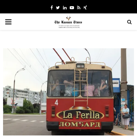
Facebook
Twitter
Linkedin
Youtube
Rss
Xing
PRIMARY
MENU