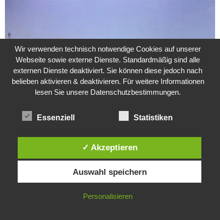
Wir verwenden technisch notwendige Cookies auf unserer
Webseite sowie externe Dienste. Standardmäßig sind alle
externen Dienste deaktiviert. Sie können diese jedoch nach
belieben aktivieren & deaktivieren. Für weitere Informationen
lesen Sie unsere Datenschutzbestimmungen.
Essenziell
Statistiken
Weitere Suche nach der Identität der Isdal-Frau –
✓ Akzeptieren
Jugoslavijo, dobar dan
24. Juli 2020
0
Diese Website verwendet Cookies. Durch die weitere Nutzung dieser
Auswahl speichern
Website stimmst du der Verwendung von Cookies zu.
Hartz 4 – Der Staat im Staat
IN ORDNUNG
Personalisieren
20. Juni 2017