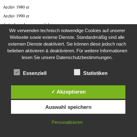
Archiv 1980 er
Archiv 1990 er
Artículo en lengua española
Wir verwenden technisch notwendige Cookies auf unserer
Asien
Webseite sowie externe Dienste. Standardmäßig sind alle
Australien
externen Dienste deaktiviert. Sie können diese jedoch nach
belieben aktivieren & deaktivieren. Für weitere Informationen
Automobil
lesen Sie unsere Datenschutzbestimmungen.
Bild des Tages
Blogs
Essenziell
Statistiken
Breaking News
Brexit
✓ Akzeptieren
Bücher
Diese Website verwendet Cookies. Durch die weitere Nutzung dieser
Bundestagswahl 2021
Auswahl speichern
Website stimmst du der Verwendung von Cookies zu.
Business
IN ORDNUNG
Business & Wirtschaft
Personalisieren
Catastrophe Scam