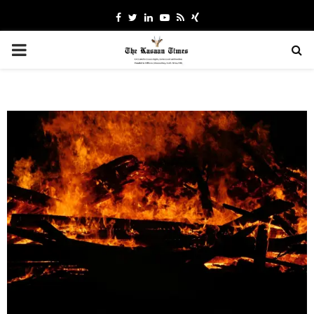
Facebook
Twitter
Linkedin
Youtube
Rss
Xing
PRIMARY
MENU