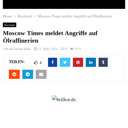
Home
Russland
Moscow Times meldet Angriffe auf Ölraffinerien
Russland
Moscow Times meldet Angriffe auf
Ölraffinerien
von
the kasaan times
12. März 2024
0
1531
TEILEN:
4