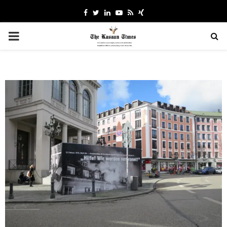
Facebook
Twitter
Linkedin
Youtube
Rss
Xing
PRIMARY
MENU