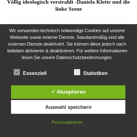
Völlig ideologisch verstrahlt -Daniela Klette und die
linke Szene
Wir verwenden technisch notwendige Cookies auf unserer
Webseite sowie externe Dienste. Standardmäßig sind alle
externen Dienste deaktiviert. Sie können diese jedoch nach
belieben aktivieren & deaktivieren. Für weitere Informationen
lesen Sie unsere Datenschutzbestimmungen.
the kasaan times
Essenziell
Statistiken
THEMENVERWANDTE ARTIKEL
✓ Akzeptieren
Diese Website verwendet Cookies. Durch die weitere Nutzung dieser
Auswahl speichern
Website stimmst du der Verwendung von Cookies zu.
IN ORDNUNG
Personalisieren