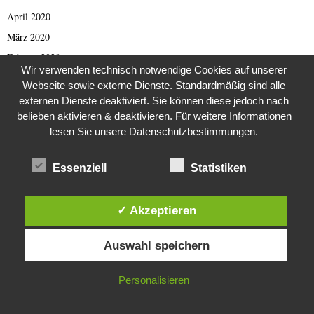
April 2020
März 2020
Februar 2020
Wir verwenden technisch notwendige Cookies auf unserer
Januar 2020
Webseite sowie externe Dienste. Standardmäßig sind alle
Dezember 2019
externen Dienste deaktiviert. Sie können diese jedoch nach
belieben aktivieren & deaktivieren. Für weitere Informationen
November 2019
lesen Sie unsere Datenschutzbestimmungen.
Oktober 2019
September 2019
Essenziell
Statistiken
August 2019
Juli 2019
✓ Akzeptieren
Juni 2019
Diese Website verwendet Cookies. Durch die weitere Nutzung dieser
Mai 2019
Auswahl speichern
Website stimmst du der Verwendung von Cookies zu.
April 2019
IN ORDNUNG
März 2019
Personalisieren
Februar 2019