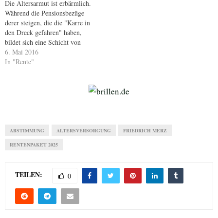
Die Altersarmut ist erbärmlich.
Während die Pensionsbezüge
derer steigen, die die "Karre in
den Dreck gefahren" haben,
bildet sich eine Schicht von
Flaschensammlern in der
6. Mai 2016
Bundesrepublik. Man sollte
In "Rente"
nicht vergessen, dass
Deutschland zu den stärksten
Industrienationen der Welt
gehört, die Flaschensammler
sind zum Teil Rentner, die ihr
schmales Salär aufbessern.…
ABSTIMMUNG
ALTERSVERSORGUNG
FRIEDRICH MERZ
RENTENPAKET 2025
TEILEN:
0