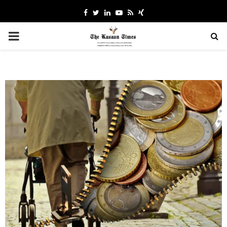
Facebook
Twitter
Linkedin
Youtube
Rss
Xing
PRIMARY
MENU