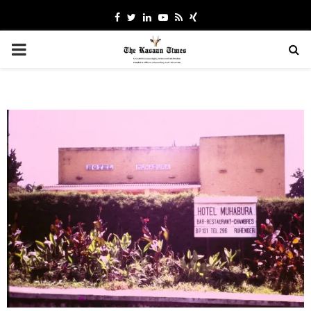
Facebook
Twitter
Linkedin
Youtube
Rss
Xing
PRIMARY
MENU