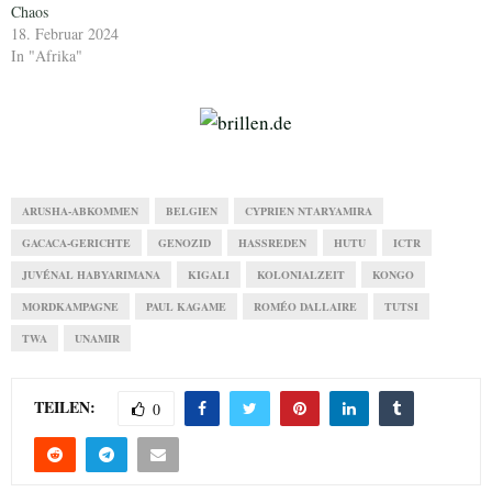
Chaos
18. Februar 2024
In "Afrika"
ARUSHA-ABKOMMEN
BELGIEN
CYPRIEN NTARYAMIRA
GACACA-GERICHTE
GENOZID
HASSREDEN
HUTU
ICTR
JUVÉNAL HABYARIMANA
KIGALI
KOLONIALZEIT
KONGO
MORDKAMPAGNE
PAUL KAGAME
ROMÉO DALLAIRE
TUTSI
TWA
UNAMIR
TEILEN:
0