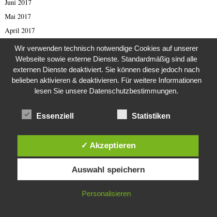
Juni 2017
Mai 2017
April 2017
März 2017
Wir verwenden technisch notwendige Cookies auf unserer
Februar 2017
Webseite sowie externe Dienste. Standardmäßig sind alle
externen Dienste deaktiviert. Sie können diese jedoch nach
Januar 2017
belieben aktivieren & deaktivieren. Für weitere Informationen
November 2016
lesen Sie unsere Datenschutzbestimmungen.
Oktober 2016
September 2016
Essenziell
Statistiken
August 2016
Juli 2016
✓ Akzeptieren
Juni 2016
Diese Website verwendet Cookies. Durch die weitere Nutzung dieser
Auswahl speichern
Website stimmst du der Verwendung von Cookies zu.
Mai 2016
April 2016
IN ORDNUNG
Personalisieren
März 2016
Januar 2016