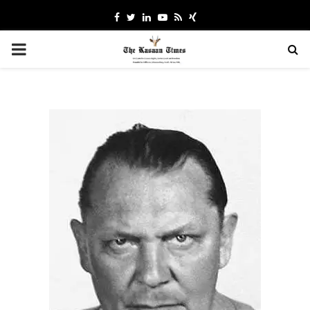
Facebook
Twitter
Linkedin
Youtube
Rss
Xing
PRIMARY
MENU