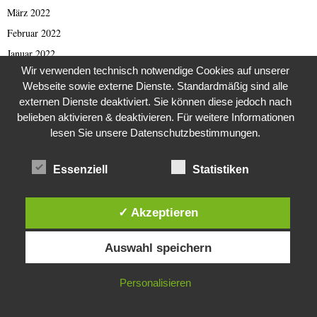
März 2022
Februar 2022
Januar 2022
Wir verwenden technisch notwendige Cookies auf unserer
Dezember 2021
Webseite sowie externe Dienste. Standardmäßig sind alle
November 2021
externen Dienste deaktiviert. Sie können diese jedoch nach
Oktober 2021
belieben aktivieren & deaktivieren. Für weitere Informationen
lesen Sie unsere Datenschutzbestimmungen.
September 2021
August 2021
Essenziell
Statistiken
Juli 2021
Juni 2021
✓ Akzeptieren
Mai 2021
Diese Website verwendet Cookies. Durch die weitere Nutzung dieser
April 2021
Auswahl speichern
Website stimmst du der Verwendung von Cookies zu.
März 2021
Februar 2021
IN ORDNUNG
Personalisieren
Januar 2021