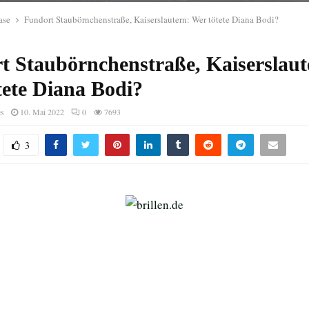
ase
Fundort Staubörnchenstraße, Kaiserslautern: Wer tötete Diana Bodi?
t Staubörnchenstraße, Kaiserslaut
tete Diana Bodi?
es
10. Mai 2022
0
7693
3