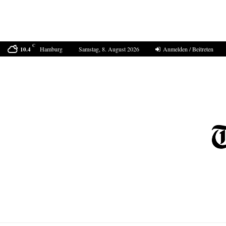
C
Hamburg
Samstag, 8. August 2026
Anmelden / Beitreten
10.4
Bestell-Scam – eine neue Masche