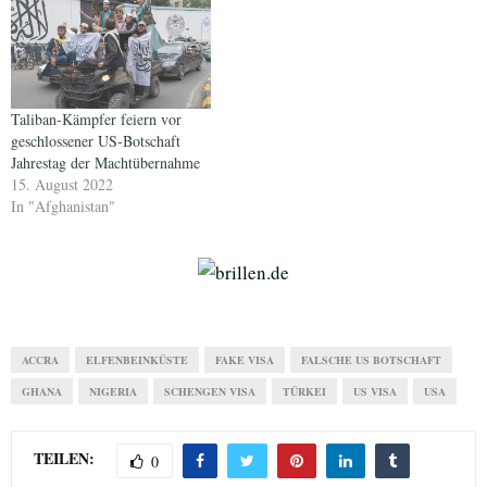
Taliban-Kämpfer feiern vor
geschlossener US-Botschaft
Jahrestag der Machtübernahme
15. August 2022
In "Afghanistan"
ACCRA
ELFENBEINKÜSTE
FAKE VISA
FALSCHE US BOTSCHAFT
GHANA
NIGERIA
SCHENGEN VISA
TÜRKEI
US VISA
USA
TEILEN:
0