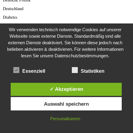
Deutschland
Diabetes
Die Stem van die Apartheid
Wir verwenden technisch notwendige Cookies auf unserer
Dokumentationen
Webseite sowie externe Dienste. Standardmäßig sind alle
externen Dienste deaktiviert. Sie können diese jedoch nach
Editor's Picks
belieben aktivieren & deaktivieren. Für weitere Informationen
Energie
lesen Sie unsere Datenschutzbestimmungen.
English articles
English Scam
Essenziell
Statistiken
Europa
Fake Barrister
✓ Akzeptieren
Fastfood
Diese Website verwendet Cookies. Durch die weitere Nutzung dieser
Fauna
Auswahl speichern
Website stimmst du der Verwendung von Cookies zu.
Featured
IN ORDNUNG
Personalisieren
Fernsehen
Film