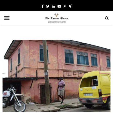
Facebook
Twitter
Linkedin
Youtube
Rss
Xing
PRIMARY
MENU