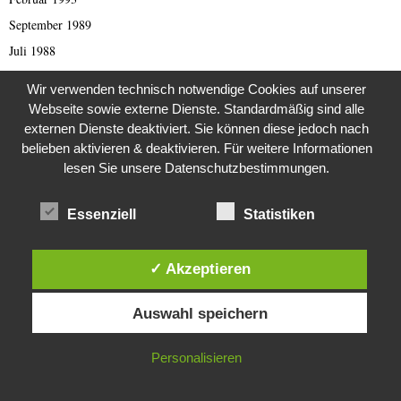
September 1989
Juli 1988
August 1984
Wir verwenden technisch notwendige Cookies auf unserer
Februar 1982
Webseite sowie externe Dienste. Standardmäßig sind alle
Dezember 1981
externen Dienste deaktiviert. Sie können diese jedoch nach
belieben aktivieren & deaktivieren. Für weitere Informationen
August 1980
lesen Sie unsere Datenschutzbestimmungen.
Essenziell
Statistiken
KATEGORIEN
✓ Akzeptieren
1970erJahre
Diese Website verwendet Cookies. Durch die weitere Nutzung dieser
1982
Auswahl speichern
Website stimmst du der Verwendung von Cookies zu.
2000er Jahre
419 er Scam (deutsch)
IN ORDNUNG
Personalisieren
419 Scam (English)