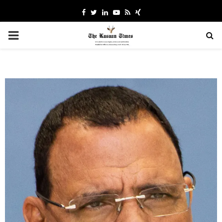
Facebook
Twitter
Linkedin
Youtube
Rss
Xing
PRIMARY
MENU