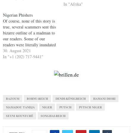
In "Afrika"
Nigerian Phishers
Of course, none of this story is
true, several scammers sent this
bizarre outline of a madman to
our readers. Some of our
readers were literally inundated
with emails.
30. August 2021
In "+1 (202) 717-9441"
BAZOUM
BORNU-REICH
DENDI-KÖNIGREICH
HAMANI DIORI
MAMADOU TANDJA
NIGER
PUTSCH
PUTSCH NIGER
SEYNI KOUNTCHÉ
SONGHAI-REICH