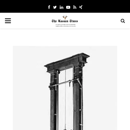
Facebook
Twitter
Linkedin
Youtube
Rss
Xing
PRIMARY
MENU