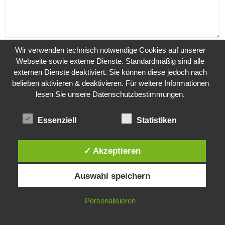
Wir verwenden technisch notwendige Cookies auf unserer
Webseite sowie externe Dienste. Standardmäßig sind alle
externen Dienste deaktiviert. Sie können diese jedoch nach
belieben aktivieren & deaktivieren. Für weitere Informationen
lesen Sie unsere Datenschutzbestimmungen.
Speichern Sie meinen Namen, meine E-Mail-Adresse und meine
Essenziell
Statistiken
Website in diesem Browser, wenn ich das nächste Mal einen Kommentar
abgeben möchte.
✓ Akzeptieren
*
Diese Website verwendet Cookies. Durch die weitere Nutzung dieser
Auswahl speichern
Website stimmst du der Verwendung von Cookies zu.
IN ORDNUNG
Personalisieren
ARCHIV