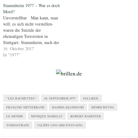
Stammheim 1977 – War es doch
Mord?
Unvorstellbar Man kann, man
will, es sich nicht vorstellen-
waren die Suizide der
ehemaligen Terroristen in
Stuttgart- Stammheim, nach der
Befreiung der LH Landshut und
16. Oktober 2017
der Ermordung des entführten
In "1977"
Arbeitgeberpräsidenten,Hanns
Martin Schleyer, Liquidierung
durch den Staat? In welchem
Staat würden wir dann leben?
Gibt es eine alternative
Wahrnehmung,…
"LES BAUMETTES"
10. SEPTEMBER 1977
FALLBEIL
FRANÇOIS MITTERRAND
HAMIDA DJANDOUBI
HINRICHTUNG
LE MONDE
MONIQUE MABELLY
ROBERT BADINTER
TODESSTRAFE
VALÉRY GISCARD D’ESTAING