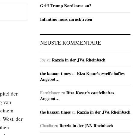
Griff Trump Nordkorea an?
Infantino muss zurücktreten
NEUSTE KOMMENTARE
Razzia in der JVA Rheinbach
Joy
zu
the kasaan times
Riza Kosar’s zweifelhaftes
zu
Angebot…
Riza Kosar’s zweifelhaftes
EarnMoney
zu
pitel der
Angebot…
g von
 einem
the kasaan times
Razzia in der JVA Rheinbach
zu
. West, der
Razzia in der JVA Rheinbach
Claudia
zu
rühen