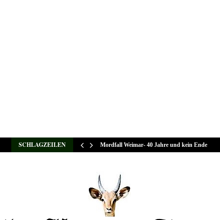
SCHLAGZEILEN
Mordfall Weimar- 40 Jahre und kein Ende