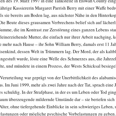
n des 19. März 1997 in eine Tankstelle in Etowah County ein
jährige Kassiererin Margaret Parrish Berry mit einer Waffe bedr
als sie bereits am Boden lag, aus nächster Nähe in den Hinterko
Die Beute dieses grausamen Verbrechens belief sich auf lächer
 Summe, die im Kontrast zur Zerstörung eines ganzen Lebens st
lleinerziehende Mutter, die einfach nur ihrer Arbeit nachging, k
e mehr nach Hause – ihr Sohn William Berry, damals erst 11 Jah
senkind, dessen Welt in Trümmern lag. Der Mord, der als kaltb
ingestuft wurde, löste eine Welle des Schmerzes aus, die Jahrze
lte, und mündete in einem Prozess, der Wests Schicksal besiegel
Verurteilung war geprägt von der Unerbittlichkeit des alabami
s. Im Juni 1999, mehr als zwei Jahre nach der Tat, sprach eine 
 schuldig. In der Strafphase, in der es um Leben oder Tod ging
kaum überzeugende mildernde Umstände dar – sie beriefen sich 
Alter, ohne tiefergehende Einblicke in sein schwieriges Leben, 
elastungen oder mögliche psychische Vorbelastungen zu geben.