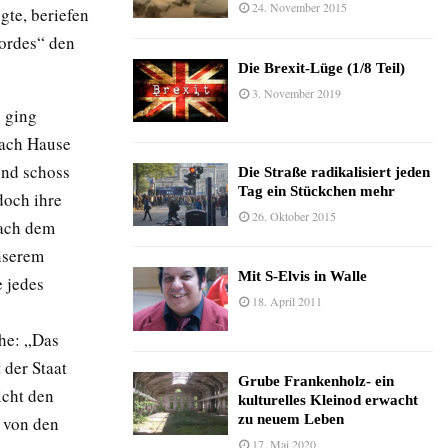
24. November 2015
te, beriefen
Mordes“ den
Die Brexit-Lüge (1/8 Teil)
3. November 2019
n ging
nach Hause
und schoss
Die Straße radikalisiert jeden
Tag ein Stückchen mehr
doch ihre
26. Oktober 2015
nach dem
unserem
Mit S-Elvis in Walle
 jedes
18. April 2011
che: „Das
 der Staat
Grube Frankenholz- ein
icht den
kulturelles Kleinod erwacht
zu neuem Leben
 von den
17. Mai 2020