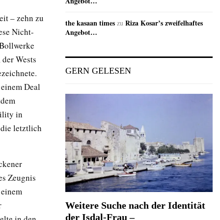
Angebot…
eit – zehn zu
the kasaan times
Riza Kosar’s zweifelhaftes
zu
ese Nicht-
Angebot…
 Bollwerke
, der Wests
GERN GELESEN
ezeichnete.
t einem Deal
itdem
lity in
ie letztlich
ockener
es Zeugnis
n einem
r
Weitere Suche nach der Identität
der Isdal-Frau –
elte in den