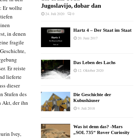
Jugoslavijo, dobar dan
: Er wollte
24. Juli 2020
0
tiefen
einen
Hartz 4 – Der Staat im Staat
st, in denen
20. Juni 2017
eine fragile
 Geschichte,
ergebung
Das Leben des Lachs
r. Er reiste
12. Oktober 2020
d lieferte
ass dieser
en Stufen des
Die Geschichte der
Kubushäuser
 Akt, der ihn
9. Juli 2018
Was ist denn das? -Mars
„SOL 735“ Rover Curiosity
urin Ivey,