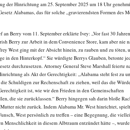
zug der Hinrichtung am 25. September 2025 um 18 Uhr genehmig
 Gesetz Alabamas, das für solche „gravierendsten Formen des 
f an Berry vom 11. September erklärte Ivey: „Vor fast 30 Jahre
rish Berry zur Arbeit in dem Convenience Store, kam aber nie 
frey West ging mit der Absicht hinein, zu rauben und zu töten, 
ige in den Hinterkopf.“ Sie würdigte Berrys Glauben, betonte je
 Gesetz durchzusetzen. Attorney General Steve Marshall feierte 
Hinrichtung als Akt der Gerechtigkeit: „Alabama steht fest zu 
die Schuldigen zur Rechenschaft zu ziehen, weil das die Würde
Gerechtigkeit ist, wie wir den Frieden in den Gemeinschaften
llen, die sie zurücklassen.“ Berry hingegen sah darin bloße Ra
Mutter nicht zurück. Indem Alabama Mr. West hinrichtet, spielt
Wunsch, West persönlich zu treffen – eine Begegnung, die vielle
en Menschlichkeit in diesem Albtraum entzündet hätte –, wurde