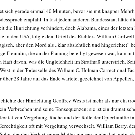
iet sich gerade einmal 40 Minuten, bevor sie mit knapper Mehrh
odesspruch empfahl. In fast jedem anderen Bundesstaat hätte di
it die Hinrichtung verhindert, doch Alabama, eines der letzten
fe in den USA, folgte dem Urteil des Richters William Cardwell
agisch, aber den Mord als „klar absichtlich und hingerichtet“ b
ge Freundin, die an der Planung beteiligt gewesen war, kam mi
n Haft davon, was die Ungleichheit im Strafmaß unterstrich. Se
West in der Todeszelle des William C. Holman Correctional Faci
 über 28 Jahre auf das Ende wartete, gezeichnet von Appellen, d
chichte der Hinrichtung Geoffrey Wests ist mehr als nur ein tr
 ein Verbrechen und seine Konsequenzen; sie ist ein dramatisch
lexität von Vergebung, Rache und der Rolle der Opferfamilie i
Gerechtigkeit oft mit Vergeltung verwechselt. William Berry, de
Sohn, der den Verlust seiner Mutter nie verwunden hat, entwick