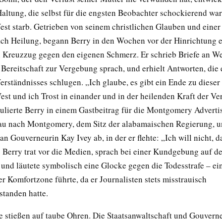
altung, die selbst für die engsten Beobachter schockierend war
est starb. Getrieben von seinem christlichen Glauben und einer 
ch Heilung, begann Berry in den Wochen vor der Hinrichtung 
n Kreuzzug gegen den eigenen Schmerz. Er schrieb Briefe an We
 Bereitschaft zur Vergebung sprach, und erhielt Antworten, die 
erständnisses schlugen. „Ich glaube, es gibt ein Ende zu dieser
est und ich Trost in einander und in der heilenden Kraft der V
ulierte Berry in einem Gastbeitrag für die Montgomery Advertise
rau nach Montgomery, dem Sitz der alabamaischen Regierung, un
 an Gouverneurin Kay Ivey ab, in der er flehte: „Ich will nicht, d
“ Berry trat vor die Medien, sprach bei einer Kundgebung auf d
 und läutete symbolisch eine Glocke gegen die Todesstrafe – ein
er Komfortzone führte, da er Journalisten stets misstrauisch
tanden hatte.
e stießen auf taube Ohren. Die Staatsanwaltschaft und Gouverne