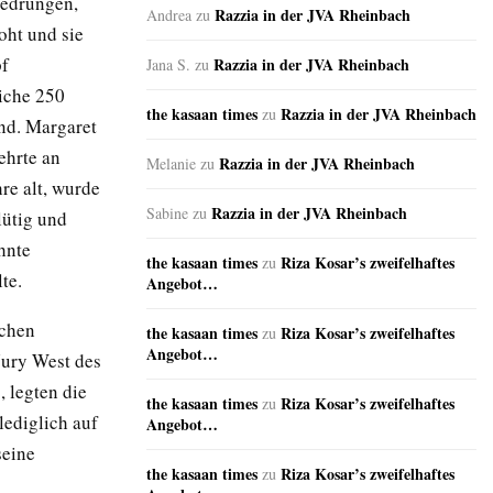
gedrungen,
Razzia in der JVA Rheinbach
Andrea
zu
oht und sie
pf
Razzia in der JVA Rheinbach
Jana S.
zu
liche 250
the kasaan times
Razzia in der JVA Rheinbach
zu
and. Margaret
ehrte an
Razzia in der JVA Rheinbach
Melanie
zu
re alt, wurde
Razzia in der JVA Rheinbach
Sabine
zu
lütig und
hnte
the kasaan times
Riza Kosar’s zweifelhaftes
zu
te.
Angebot…
schen
the kasaan times
Riza Kosar’s zweifelhaftes
zu
Angebot…
Jury West des
, legten die
the kasaan times
Riza Kosar’s zweifelhaftes
zu
lediglich auf
Angebot…
seine
the kasaan times
Riza Kosar’s zweifelhaftes
zu