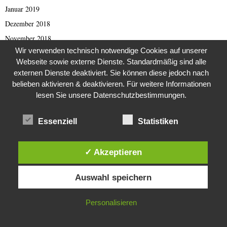
Januar 2019
Dezember 2018
November 2018
Wir verwenden technisch notwendige Cookies auf unserer
Oktober 2018
Webseite sowie externe Dienste. Standardmäßig sind alle
September 2018
externen Dienste deaktiviert. Sie können diese jedoch nach
August 2018
belieben aktivieren & deaktivieren. Für weitere Informationen
lesen Sie unsere Datenschutzbestimmungen.
Juli 2018
Juni 2018
Essenziell
Statistiken
Mai 2018
April 2018
✓ Akzeptieren
März 2018
Diese Website verwendet Cookies. Durch die weitere Nutzung dieser
Februar 2018
Auswahl speichern
Website stimmst du der Verwendung von Cookies zu.
Januar 2018
Dezember 2017
IN ORDNUNG
Personalisieren
November 2017