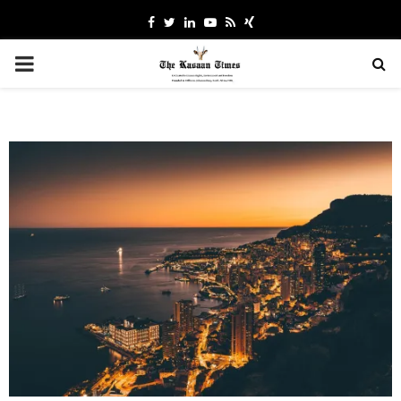
Facebook
Twitter
Linkedin
Youtube
Rss
Xing
PRIMARY
MENU