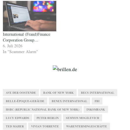
International (Fraud)Finance
Corporation Group…
6. Juli 2026
In "Scammer Alarm"
AVE DER OOSTENDE
BANK OF NEW YORK
BECS INTERNATIONAL
BELLE-ÉPOQUE-GEBÄUDE
BENEX INTERNATIONAL
FBI
HSBC (REPUBLIC NATIONAL BANK OF NEW YORK)
INKOMBANK
LUCY EDWARDS
PETER BERLIN
SEMYON MOGILEVICH
TED MAHER
VIVIAN TORRENTE
WARENTERMINGESCHÄFTE