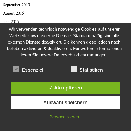
September 2015
August 2015
Juni 2015
Wir verwenden technisch notwendige Cookies auf unserer
September 2012
Webseite sowie externe Dienste. Standardmäßig sind alle
August 2012
externen Dienste deaktiviert. Sie können diese jedoch nach
Juli 2012
belieben aktivieren & deaktivieren. Für weitere Informationen
lesen Sie unsere Datenschutzbestimmungen.
Mai 2012
April 2012
Essenziell
Statistiken
März 2012
Januar 2012
✓ Akzeptieren
Dezember 2011
Diese Website verwendet Cookies. Durch die weitere Nutzung dieser
November 2011
Auswahl speichern
Website stimmst du der Verwendung von Cookies zu.
April 2011
März 2011
IN ORDNUNG
Personalisieren
Februar 2011