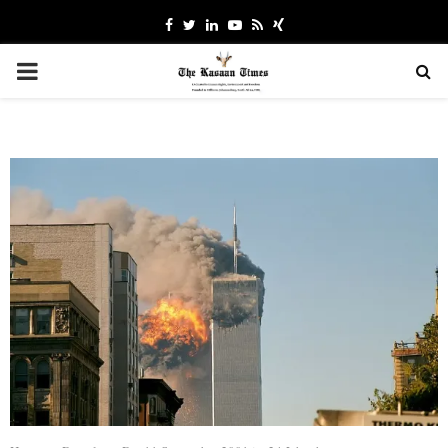
Facebook
Twitter
Linkedin
Youtube
Rss
Xing
PRIMARY
MENU