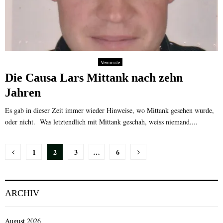
Vermisste
Die Causa Lars Mittank nach zehn
Jahren
Es gab in dieser Zeit immer wieder Hinweise, wo Mittank gesehen wurde,
oder nicht. Was letztendlich mit Mittank geschah, weiss niemand....
Seitennummerierung
1
2
3
…
6
der
Beiträge
ARCHIV
August 2026