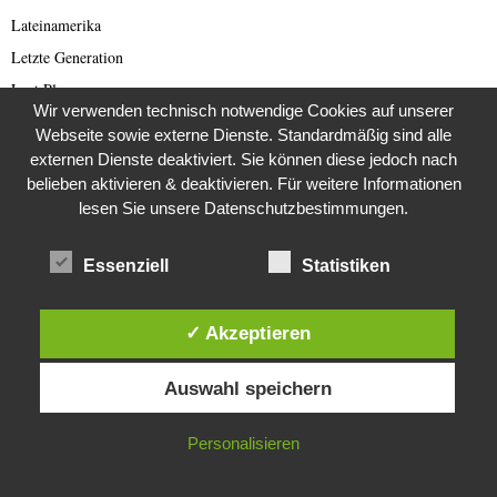
Lateinamerika
Letzte Generation
Lost Places
Wir verwenden technisch notwendige Cookies auf unserer
Lotterie
Webseite sowie externe Dienste. Standardmäßig sind alle
Love und Dating Scam
externen Dienste deaktiviert. Sie können diese jedoch nach
belieben aktivieren & deaktivieren. Für weitere Informationen
Mars
lesen Sie unsere Datenschutzbestimmungen.
Menschenrechte
Mittelalter
Essenziell
Statistiken
Mond
Mystery
✓ Akzeptieren
Nordkorea
Diese Website verwendet Cookies. Durch die weitere Nutzung dieser
Nordkorea Presse
Auswahl speichern
Website stimmst du der Verwendung von Cookies zu.
Norwegen
IN ORDNUNG
Oldtimer
Personalisieren
Österreich