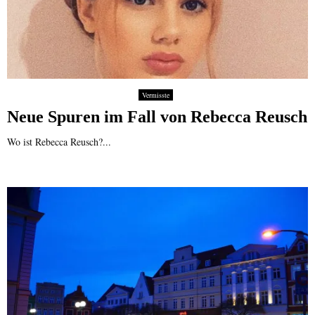
e
r
m
i
s
s
t
Vermisste
s
Neue Spuren im Fall von Rebecca Reusch
e
i
Wo ist Rebecca Reusch?...
t
d
e
m
M
ä
r
z
2
0
2
4